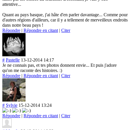
attentive...
Quant au pays basque, j'ai hâte d'en parler davantage... Comme pour
d'autres régions d'ailleurs, car il y a tellement de merveilleux endroits
dans notre beau pays !
Répondre
|
Répondre en citant
|
Citer
#
Pastelle
13-12-2014 14:17
Je ne connais pas, et tes photos donnent envie... Et puis j'adore
qu'on me raconte des histoires. :)
Répondre
|
Répondre en citant
|
Citer
#
Sylvie
15-12-2014 13:24
Répondre
|
Répondre en citant
|
Citer