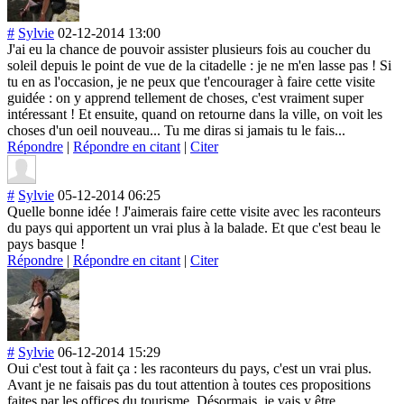
#
Sylvie
02-12-2014 13:00
J'ai eu la chance de pouvoir assister plusieurs fois au coucher du
soleil depuis le point de vue de la citadelle : je ne m'en lasse pas ! Si
tu en as l'occasion, je ne peux que t'encourager à faire cette visite
guidée : on y apprend tellement de choses, c'est vraiment super
intéressant ! Et ensuite, quand on retourne dans la ville, on voit les
choses d'un oeil nouveau... Tu me diras si jamais tu le fais...
Répondre
|
Répondre en citant
|
Citer
#
Sylvie
05-12-2014 06:25
Quelle bonne idée ! J'aimerais faire cette visite avec les raconteurs
du pays qui apportent un vrai plus à la balade. Et que c'est beau le
pays basque !
Répondre
|
Répondre en citant
|
Citer
#
Sylvie
06-12-2014 15:29
Oui c'est tout à fait ça : les raconteurs du pays, c'est un vrai plus.
Avant je ne faisais pas du tout attention à toutes ces propositions
faites par les offices du tourisme. Désormais, je vais y être