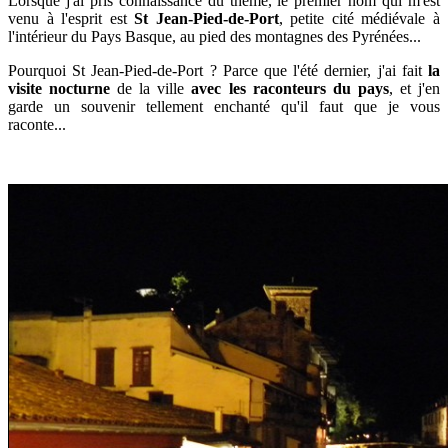
Lorsque j'ai pris connaissance du thème, le premier nom qui m'est
venu à l'esprit est
St Jean-Pied-de-Port
, petite cité médiévale à
l'intérieur du Pays Basque, au pied des montagnes des Pyrénées...
Pourquoi St Jean-Pied-de-Port ? Parce que l'été dernier, j'ai fait
la
visite nocturne
de la ville
avec les raconteurs du pays
, et j'en
garde un souvenir tellement enchanté qu'il faut que je vous
raconte...