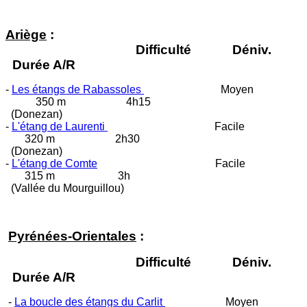
Ariège
:
Difficulté Déniv.
Durée A/R
-
Les étangs de Rabassoles
Moyen
350 m 4h15
(Donezan)
-
L'étang de Laurenti
Facile
320 m 2h30
(Donezan)
-
L'étang de
Comte
Facile
315 m 3h
(Vallée du Mourguillou)
Pyrénées-Orientales
:
Difficulté Déniv.
Durée A/R
-
La boucle des étangs du Carlit
Moyen