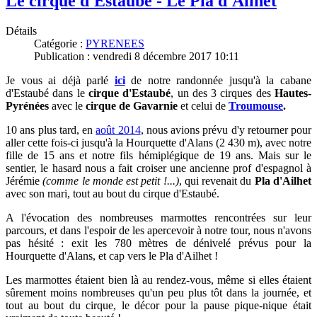
Le cirque d'Estaubé - Le Pla d'Ailhet
Détails
Catégorie :
PYRENEES
Publication : vendredi 8 décembre 2017 10:11
Je vous ai déjà parlé
ici
de notre randonnée jusqu'à la cabane
d'Estaubé dans le
cirque d'Estaubé
, un des 3 cirques des
Hautes-
Pyrénées
avec le
cirque de Gavarnie
et celui de
Troumouse
.
10 ans plus tard, en
août 2014
, nous avions prévu d'y retourner pour
aller cette fois-ci jusqu'à la Hourquette d'Alans (2 430 m), avec notre
fille de 15 ans et notre fils hémiplégique de 19 ans. Mais sur le
sentier, le hasard nous a fait croiser une ancienne prof d'espagnol à
Jérémie
(comme le monde est petit !...)
, qui revenait du
Pla d'Ailhet
avec son mari, tout au bout du cirque d'Estaubé.
A l'évocation des nombreuses marmottes rencontrées sur leur
parcours, et dans l'espoir de les apercevoir à notre tour, nous n'avons
pas hésité : exit les 780 mètres de dénivelé prévus pour la
Hourquette d'Alans, et cap vers le Pla d'Ailhet !
Les marmottes étaient bien là au rendez-vous, même si elles étaient
sûrement moins nombreuses qu'un peu plus tôt dans la journée, et
tout au bout du cirque, le décor pour la pause pique-nique était