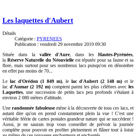
Les laquettes d'Aubert
Détails
Catégorie :
PYRENEES
Publication : vendredi 29 novembre 2019 09:30
Située dans la
vallée d'Aure
,
dans les
Hautes-Pyrénées
,
la
Réserve Naturelle du Néouvielle
est réputée pour sa faune et sa
flore, mais surtout pour ses nombreux lacs puisqu'o
n en dénombre
en effet pas moins de 70...
Le
lac d'Orédon (1 849 m)
, le
lac d'Aubert (2 148 m)
et le
lac
d'Aumar (2 192 m)
comptent parmi les plus célèbres avec
les
Laquettes
,
une succession de petits lacs peu profonds s'étalant à
environ 2 080 mètres d'altitude.
Une
randonnée fabuleuse
mène à la découverte de tous ces lacs, et
autant dire qu'on en prend constamment plein la vue ! C'est une
véritable féérie de cartes postales grandeur nature qui se succèdent !
Aussi, je ne saurais trop vous conseiller de prévoir la journée
complète pour pouvoir en profiter pleinement et flâner tout à loisir
au milieu de ces paysages enchanteurs et enchantés...