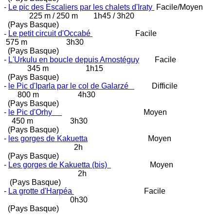
-
Le pic des Escaliers par les chalets d'Iraty
Facile/Moyen
225 m / 250 m 1h45 / 3h20
(Pays Basque)
-
Le petit circuit d'Occabé
Facile
575 m 3h30
(Pays Basque)
-
L'Urkulu en boucle depuis Arnostéguy
Facile
345 m 1h15
(Pays Basque)
-
le Pic d'Iparla par le col de Galarzé
Difficile
800 m 4h30
(Pays Basque)
-
le Pic d'Orhy
Moyen
450 m 3h30
(Pays Basque)
-
les gorges de Kakuetta
Moyen
2h
(Pays Basque)
-
Les gorges de Kakuetta (bis)
Moyen
2h
(Pays Basque)
-
La grotte d'Harpéa
Facile
0h30
(Pays Basque)