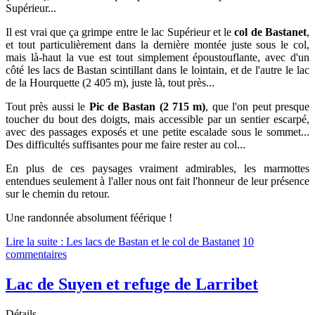
Supérieur...
Il est vrai que ça grimpe entre le lac Supérieur et le
col de Bastanet
,
et tout particulièrement dans la dernière montée juste sous le col,
mais là-haut la vue est tout simplement époustouflante, avec d'un
côté les lacs de Bastan scintillant dans le lointain, et de l'autre le lac
de la Hourquette (2 405 m), juste là, tout près...
Tout près aussi le
Pic de Bastan (2 715 m)
, que l'on peut presque
toucher du bout des doigts, mais accessible par un sentier escarpé,
avec des passages exposés et une petite escalade sous le sommet...
Des difficultés suffisantes pour me faire rester au col...
En plus de ces paysages vraiment admirables, les marmottes
entendues seulement à l'aller nous ont fait l'honneur de leur présence
sur le chemin du retour.
Une
randonnée absolument féérique !
Lire la suite : Les lacs de Bastan et le col de Bastanet
10
commentaires
Lac de Suyen et refuge de Larribet
Détails