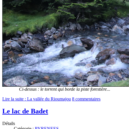
Ci-dessus : le torrent qui borde la piste forestière...
Lire la suite : La vallée du Rioumajou
8 commentaires
Le lac de Badet
Détails
Catégorie :
PYRENEES