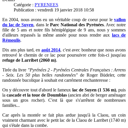
Catégorie :
PYRENEES
Publication : vendredi 19 janvier 2018 10:58
En 2004, nous avons eu un véritable coup de coeur pour le
vallon
du lac de Suyen
, dans le
Parc National des Pyrénées
. Avec notre
fille de 5 ans et notre fils hémiplégique de 9 ans, nous y sommes
d'ailleurs repassés la même année pour nous rendre aux
lacs de
Rémoulis
.
Dix ans plus tard, en
août 2014
, c'est avec bonheur que
nous avons
retrouvé le chemin de ce lac pour poursuivre cette fois-ci jusqu'au
refuge de Larribet (2060 m)
.
Tirée du livre
"Pyrénées 2 - Pyrénées Centrales Françaises : Arrens
- Seix. Les 50 plus belles randonnées"
de Roger Büdeler, cette
randonnée bucolique à souhait est carrément enchanteresse :
On y découvre tout d'abord le fameux
lac de Suyen (1 536 m)
, puis
la
cascade et la toue de Doumblas
(ancien abri de berger aménager
sous un gros rocher). C'est là que s's'arrêtent de nombreuses
familles...
Car après la montée se fait plus ardue jusqu'à la Claou, un coin
vraiment charmant avec le petit lac de la Claou de Larribet (1740 m)
qui s'étale dans la combe.