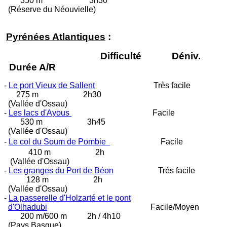
350 m 3h30
(Réserve du Néouvielle)
Pyrénées Atlantiques
:
Difficulté Déniv.
Durée A/R
-
Le port Vieux de Sallent
Très facile
275 m 2h30
(Vallée d'Ossau)
-
Les lacs d'Ayous
Facile
530 m 3h45
(Vallée d'Ossau)
-
Le col du Soum de Pombie
Facile
410 m 2h
(Vallée d'Ossau)
-
Les granges du Port de Béon
Très facile
128 m 2h
(Vallée d'Ossau)
-
La passerelle d'Holzarté et le pont
d'Olhadubi
Facile/Moyen
200 m/600 m 2h / 4h10
(Pays Basque)