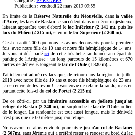
Catégorie :
PYRENEES
Publication : vendredi 22 mars 2019 09:55
En limite de la
Réserve Naturelle du Néouvielle
, dans la
vallée
d'Aure
, les
lacs de Bastan
se succèdent dans un décor majestueux,
laissant apparaître tout d'abord le
lac Inférieur (2 141 m)
, puis
les
lacs du Milieu (2 215 m)
, et enfin le
lac Supérieur (2 260 m)
.
C'est en août 2009 que nous les avons découverts pour la première
fois, avec notre fille de 10 ans et notre fils hémiplégique de 14 ans.
Je vous ai déjà parlé
ici
de cette très belle randonnée au départ du
parking de l'Artigusse : un long parcours de 15 kilomètres et 670
mètres de dénivelé, longeant le
lac de l'Oule (1 820 m)
...
J'ai tellement adoré ces lacs que, de retour dans la région fin juillet
2018 avec notre fille de 19 ans et notre fils hémiplégique de 23 ans,
j'ai eu envie de les revoir
! J'avais envie de refaire la rando, mais en
partant cette fois-ci du
col de Portet (2 215 m)
.
De ce côté-ci, par un
itinéraire accessible en joëlette jusqu'au
refuge de Bastan (2 240 m)
, on surplombe le
lac de l'Oule
au lieu
de le longer. La randonnée est tout aussi longue, mais le dénivelé
n'est plus que de 60 mètres jusqu'au refuge.
Nous avons eu alors envie de poursuivre jusqu'au
col de Bastanet
(2 507m)
, sans Jérémie qui a préféré rester se reposer au bord du lac