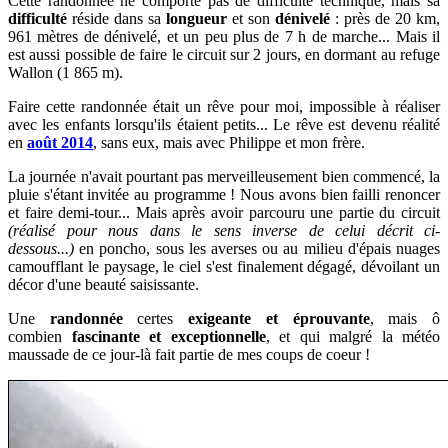
Cette randonnée ne comporte pas de difficulté technique, mais sa
difficulté
réside dans sa
longueur
et son
dénivelé
: près de 20 km,
961 mètres de dénivelé, et un peu plus de 7 h de marche... Mais i
l
est aussi possible de faire le circuit sur 2 jours, en dormant au refuge
Wallon (1 865 m).
Faire cette randonnée était un rêve pour moi, impossible à réaliser
avec les enfants lorsqu'ils étaient petits... Le rêve est devenu réalité
en
août 2014
, sans eux, mais avec Philippe et mon frère.
La journée n'avait pourtant pas merveilleusement bien commencé, la
pluie s'étant invitée au programme ! Nous avons bien failli renoncer
et faire demi-tour... Mais après avoir parcouru une partie du circuit
(réalisé pour nous dans le sens inverse de celui décrit ci-
dessous...)
en poncho, sous les averses ou au milieu d'épais nuages
camoufflant le paysage, le ciel s'est finalement dégagé, dévoilant un
décor d'une beauté saisissante.
Une
randonnée
certes
exigeante et éprouvante
, mais ô
combien
fascinante et exceptionnelle
, et qui malgré la météo
maussade de ce jour-là fait partie de mes coups de coeur !