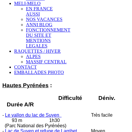
MELI-MELO
EN FRANCE
AUSSI
NOS VACANCES
ANNI BLOG
FONCTIONNEMENT
DU SITE ET
MENTIONS
LEGALES
RAQUETTES / HIVER
ALPES
MASSIF CENTRAL
CONTACT
EMBALLADES PHOTO
Hautes Pyrénées
:
Difficulté Déniv.
Durée A/R
-
Le vallon du lac de Suyen
Très facile
93 m 1h30
(Parc National des Pyrénées)
-
Lac de Suyen et refuge de Larribet
Moyen