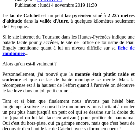
Publication : lundi 4 novembre 2019 11:30
Le
lac de Catchet
est un petit
lac pyrénéen
situé à
2 225 mètres
d'altitude
dans la
vallée d'Aure
, à quelques kilomètres seulement
de l'Espagne...
Si le site internet du Tourisme dans les Hautes-Pyrénées indique une
balade facile pour y accéder, le site de l'office de tourisme de Piau
Engaly mentionne quant à lui un niveau difficile sur sa
fiche de
randonnée
...
Alors qu'en est-il vraiment ?
P
ersonnellement, j'ai trouvé que la
montée était plutôt raide et
soutenue
et que ce lac de
haute montagne se mérite. Mais la
récompense est à la hauteur de l'effort
quand à l'arrivée on découvre
le lac lové dans un joli petit cirque...
Tant et si bien que finalement nous n'avons pas hésité bien
longtemps
à suivre le conseil de randonneurs nous incitant à monter
un peu plus haut jusqu'à un petit col qui se dessine sur la droite du
lac (quand on lui fait face en arrivant) pour profiter du panorama.
Oui c'est du hors-piste, oui ça grimpe encore, mais que c'est beau de
découvrir d'en haut le lac de Catchet avec sa forme en coeur !