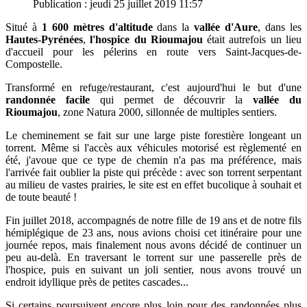
Publication : jeudi 25 juillet 2019 11:57
Situé à
1 600 mètres d'altitude
dans la
vallée d'Aure
, dans les
Hautes-Pyrénées
,
l'hospice du Rioumajou
était autrefois un lieu
d'accueil pour les pélerins en route vers Saint-Jacques-de-
Compostelle.
Transformé en refuge/restaurant, c'est aujourd'hui le but d'une
randonnée facile
qui permet de découvrir la
vallée du
Rioumajou
,
zone Natura 2000, sillonnée de multiples sentiers.
Le cheminement se fait sur une large piste forestière longeant un
torrent.
Même si l'accès aux véhicules motorisé est règlementé en
été, j'avoue que ce type de chemin n'a pas ma préférence, mais
l'arrivée fait oublier la piste qui précède : avec son torrent serpentant
au milieu de vastes prairies, le site est en effet bucolique à souhait et
de toute beauté !
Fin juillet 2018, accompagnés de notre fille de 19 ans et de notre fils
hémiplégique de 23 ans, nous avions choisi cet itinéraire pour une
journée repos, mais finalement nous avons décidé de continuer un
peu au-delà. En traversant le torrent sur une passerelle près de
l'hospice, puis en suivant un joli sentier, nous avons trouvé un
endroit idyllique près de petites cascades...
Si certains poursuivent encore plus loin pour des randonnées plus