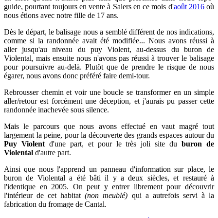
guide, pourtant
toujours en vente à Salers en ce mois d'
août 2016
où
nous étions avec notre fille de 17 ans.
Dès le départ, le balisage nous a semblé différent de nos indications,
comme si la randonnée avait été modifiée... Nous avons réussi à
aller jusqu'au niveau du puy Violent, au-dessus du buron de
Violental, mais ensuite nous n'avons pas réussi à trouver le balisage
pour poursuivre au-delà. Plutôt que de prendre le risque de nous
égarer, nous avons donc préféré faire demi-tour.
Rebrousser chemin et voir une boucle se transformer en un simple
aller/retour est forcément une déception, et j
'aurais pu passer cette
randonnée inachevée sous silence.
Ma
is le parcours que nous avons effectué en vaut magré tout
largement la peine, pour la découverte des grands espaces autour du
Puy Violent
d'une part, et pour le très joli site du
buron de
Violental
d'autre part.
Ainsi que nous l'apprend un panneau d'information sur place, le
buron de Violental a été bâti il y a deux siècles, et restauré à
l'identique en 2005. On peut y entrer librement pour découvrir
l'intérieur de cet habitat
(non meublé)
qui a autrefois servi à la
fabrication du fromage de Cantal.