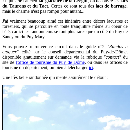
En plus de l'ancien
lac glaciaire de la Crégut
, on découvre les
lacs
du Taurons et du Tact
.
Certes ce sont tous des l
acs de barrage
,
mais le charme n'est pas rompu pour autant...
J'ai vraiment beaucoup aimé cet itinéraire entre décors lacustres et
forestiers, qui se parcourre en toute tranquillité même au coeur de
l'été, car ici les randonneurs se font plus rares que du côté du Puy de
Sancy ou du Puy Mary...
Vous pouvez retrouver ce circuit dans le guide n°2
"Randos à
croquer"
édité par le conseil départemental du Puy-de-Dôme,
disponible gratuitement sur demande via la rubrique
"contact"
du
site de
l'office de tourisme du Puy de Dôme
,
ou dans les offices de
tourisme du département, ou bien à télécharger
ici
.
Une très belle randonnée qui mérite assurément le détour !