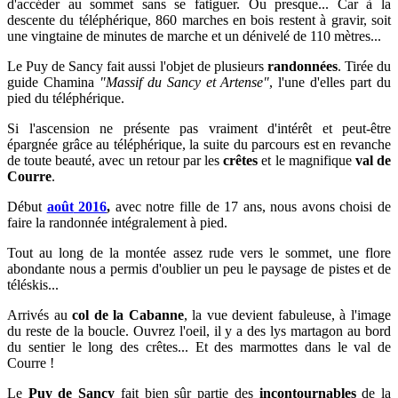
d'accéder au sommet sans se fatiguer. Ou presque... Car à la
descente du téléphérique, 860 marches en bois restent à gravir, soit
une vingtaine de minutes de marche et un dénivelé de 110 mètres...
Le Puy de Sancy fait aussi l'objet de plusieurs
randonnées
. Tirée du
guide Chamina
"Massif du Sancy et Artense"
, l'une d'elles part du
pied du téléphérique.
Si l'ascension ne présente pas vraiment d'intérêt et peut-être
épargnée grâce au téléphérique, la suite du parcours est en revanche
de toute beauté, avec un retour par les
crêtes
et le magnifique
val de
Courre
.
Début
août
2016
,
avec notre fille de 17 ans, nous avons choisi de
faire la randonnée intégralement à pied.
Tout au long de la montée assez rude vers le sommet, une flore
abondante nous a permis d'oublier un peu le paysage de pistes et de
téléskis...
Arrivés au
col de la Cabanne
, la vue devient fabuleuse, à l'image
du reste de la boucle.
Ouvrez l'oeil, il y a des lys martagon au bord
du sentier le long des crêtes... Et des marmottes dans le val de
Courre !
Le
Puy de Sancy
fait bien sûr partie des
incontournables
de la