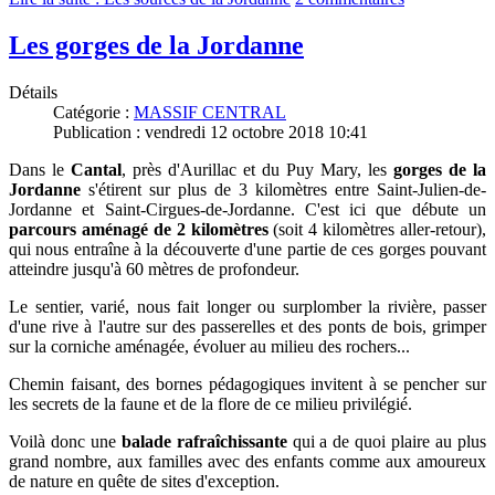
Les gorges de la Jordanne
Détails
Catégorie :
MASSIF CENTRAL
Publication : vendredi 12 octobre 2018 10:41
Dans le
Cantal
, près d'Aurillac et du Puy Mary, les
gorges de la
Jordanne
s'étirent sur plus de 3 kilomètres entre Saint-Julien-de-
Jordanne et Saint-Cirgues-de-Jordanne. C
'est ici que débute un
parcours aménagé de 2 kilomètres
(soit 4 kilomètres aller-retour),
qui nous entraîne à la découverte d'une partie de ces gorges pouvant
atteindre jusqu'à 60 mètres de profondeur.
Le sentier, varié, nous fait longer ou surplomber la rivière, passer
d'une rive à l'autre sur des passerelles et des ponts de bois, grimper
sur la corniche aménagée, évoluer au milieu des rochers...
Chemin faisant, des bornes pédagogiques invitent à se pencher sur
les secrets de la faune et de la flore de ce milieu privilégié.
Voilà donc une
balade rafraîchissante
qui a de quoi plaire au plus
grand nombre, aux familles avec des enfants comme aux amoureux
de nature en quête de sites d'exception.