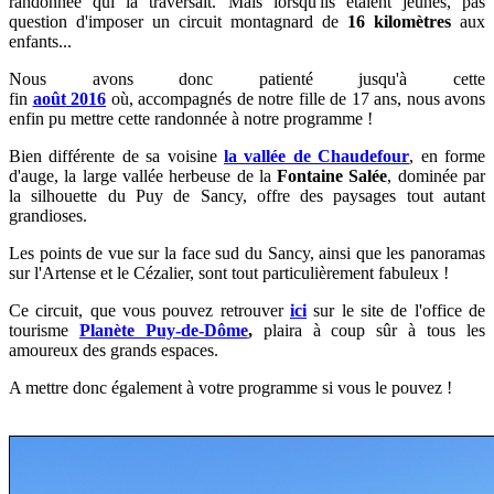
randonnée qui la traversait. Mais lorsqu'ils étaient jeunes, pas
question d'imposer un circuit montagnard de
16 kilomètres
aux
enfants...
Nous avons donc patienté jusqu'à cette
fin
août
2016
où,
accompagnés de
notre fille de 17 ans, nous avons
enfin
pu mettre cette randonnée à notre programme !
Bien différente de sa voisine
la vallée de Chaudefour
, en forme
d'auge, la large vallée herbeuse de la
Fontaine Salée
, dominée par
la silhouette du Puy de Sancy, offre des paysages tout autant
grandioses.
Les points de vue sur la face sud du Sancy, ainsi que les panoramas
sur l'Artense et le Cézalier, sont tout particulièrement fabuleux !
Ce circuit,
que vous pouvez retrouver
ici
sur l
e site de l'office de
tourisme
Planète Puy-de-Dôme
,
plaira
à coup sûr à tous les
amoureux des grands espaces.
A mettre donc également à votre programme si vous le pouvez !