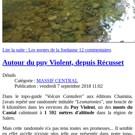
Lire la suite : Les gorges de la Jordanne
12 commentaires
Autour du puy Violent, depuis Récusset
Détails
Catégorie :
MASSIF CENTRAL
Publication : vendredi 7 septembre 2018 11:02
Dans le topo-
guide "
Volcan Cantalien"
aux éditions Chamina
,
j'avais repéré une randonnée intitulée
"Lesmaronies"
, une boucle de
8 kilomètres dans les environs du
Puy Violent
, un des
monts du
Cantal
culminant à
1 592 mètres d'altitude
dans la région de
Salers.
Mais cette randonnée n'a pas tenu toutes ses promesses... Il semble
en effet qu'elle n'existe plus telle que présentée dans notre topo-