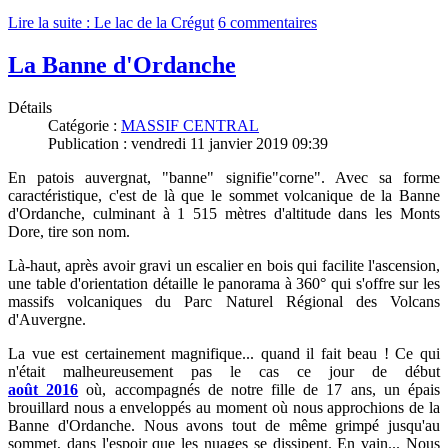
Lire la suite : Le lac de la Crégut
6 commentaires
La Banne d'Ordanche
Détails
Catégorie :
MASSIF CENTRAL
Publication : vendredi 11 janvier 2019 09:39
En patois auvergnat, "banne" signifie"corne". Avec sa forme
caractéristique, c'est de là que le sommet volcanique de la Banne
d'Ordanche, culminant à 1 515 mètres d'altitude dans les Monts
Dore, tire son nom.
Là-haut, après avoir gravi un escalier en bois qui facilite l'ascension,
une table d'orientation détaille le panorama à 360° qui s'offre sur les
massifs volcaniques du Parc Naturel Régional des Volcans
d'Auvergne.
La vue est certainement magnifique... quand il fait beau ! Ce qui
n'était malheureusement pas le cas ce jour
de début
août
2016
où, accompagnés de notre fille de 17 ans, un épais
brouillard nous a enveloppés au moment où nous approchions de la
Banne d'Ordanche. Nous avons tout de même grimpé jusqu'au
sommet, dans l'espoir que les nuages se dissipent. En vain... Nous