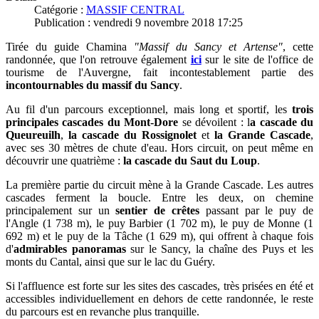
Catégorie :
MASSIF CENTRAL
Publication : vendredi 9 novembre 2018 17:25
Tirée du guide Chamina
"Massif du Sancy et Artense"
, cette
randonnée, que l'on retrouve également
ici
sur le site de l'office de
tourisme de l'Auvergne,
fait incontestablement partie des
incontournables du massif du Sancy
.
Au fil d'un parcours exceptionnel, mais long et sportif,
les
trois
principales cascades du Mont-Dore
se dévoilent : l
a cascade du
Queureuilh
,
la cascade du Rossignolet
et
la Grande Cascade
,
avec ses 30 mètres de chute d'eau. Hors circuit, on peut même en
découvrir une quatrième :
la cascade du Saut du Loup
.
La première partie du circuit mène à la Grande Cascade. Les autres
cascades ferment la boucle.
Entre les deux,
on chemine
principalement sur un
sentier de
crêtes
passant par le puy de
l'Angle (1 738 m), le puy Barbier (1 702 m), le puy de Monne (1
692 m) et le puy de la Tâche (1 629 m), qui offrent à chaque fois
d'
admirables panoramas
sur le Sancy, la chaîne des Puys et les
monts du Cantal, ainsi que sur le lac du Guéry.
Si l'affluence est forte sur les sites des cascades, très prisées en été et
accessibles individuellement en dehors de cette randonnée, le reste
du parcours est en revanche plus tranquille.