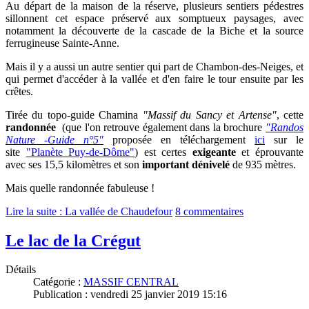
Au départ de la maison de la réserve, p
lusieurs sentiers pédestres
sillonnent cet espace préservé aux somptueux paysages, avec
notamment la découverte de la cascade de la Biche et la source
ferrugineuse Sainte-Anne.
Mais il y a aussi un autre sentier qui part de Chambon-des-Neiges, et
qui permet d'accéder à la
vallée et d'en faire le tour ensuite par les
crêtes.
Tirée du topo-guide Chamina
"Massif du Sancy et Artense"
, cette
randonnée
(que l'on retrouve également dans la brochure
"Randos
Nature -Guide n°5"
proposée en téléchargement
ici
sur le
site
"Planète Puy-de-Dôme"
) est certes
exigeante
et éprouvante
avec ses 15,5 kilomètres et son
important dénivelé
de 935 mètres.
Mais quelle randonnée fabuleuse !
Lire la suite : La vallée de Chaudefour
8 commentaires
Le lac de la Crégut
Détails
Catégorie :
MASSIF CENTRAL
Publication : vendredi 25 janvier 2019 15:16