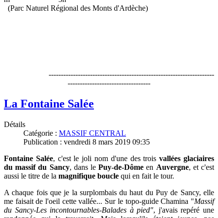
(Parc Naturel Régional des Monts d'Ardèche)
--------------------------------------------------------------------
----------------------------------
La Fontaine Salée
Détails
Catégorie :
MASSIF CENTRAL
Publication : vendredi 8 mars 2019 09:35
Fontaine Salée
, c'est le joli nom d'une des trois
vallées glaciaires
du massif du Sancy
, dans le
Puy-de-Dôme
en
Auvergne
, et c'est
aussi le titre de la
magnifique boucle
qui en fait le tour.
A chaque fois que je la surplombais du haut du Puy de Sancy, elle
me faisait de l'oeil cette vallée...
Sur le topo-guide Chamina "
Massif
du Sancy-Les incontournables-Balades à pied"
, j'avais repéré une