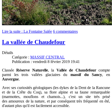
Lire la suite : La Fontaine Salée
6 commentaires
La vallée de Chaudefour
Détails
Catégorie :
MASSIF CENTRAL
Publication : vendredi 8 février 2019 19:41
Classée
Réserve Naturelle
, la
Vallée de Chaudefour
compte
parmi les trois vallées glaciaires du
massif du Sancy
, en
Auvergne
.
Avec ses curiosités géologiques (les dykes de la Dent de la Rancune
et de la Crête du Coq), sa flore alpine et sa faune remarquable
(marmottes, mouflons et chamois...), c'est un site très prisé
des
amoureux de la nature, et par conséquent très fréquenté en été,
d'autant plus qu'il est facilement accessible.