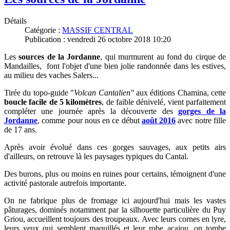
Détails
Catégorie :
MASSIF CENTRAL
Publication : vendredi 26 octobre 2018 10:20
Les
sources de la Jordanne
, qui murmurent au fond du cirque de
Mandailles, font l'objet d'une bien jolie randonnée dans les estives,
au milieu des vaches Salers...
Tirée du topo-
guide "
Volcan Cantalien"
aux éditions Chamina
, c
ette
boucle facile de 5 kilomètres
, de faible dénivelé, vient parfaitement
compléter une journée après la découverte des
gorges de la
Jordanne
, comme pour nous
en ce début
août
2016
avec notre fille
de 17 ans.
Après avoir évolué dans ces gorges sauvages, aux petits airs
d'ailleurs, on retrouve là les paysages typiques du Cantal.
D
es burons, plus ou moins en ruines pour certains, témoignent d'une
activité pastorale autrefois importante.
O
n ne fabrique plus de fromage ici aujourd'hui mais les vastes
pâturages, dominés notamment par la silhouette particulière du Puy
Griou, accueillent toujours des troupeaux.
Avec leurs cornes en lyre,
leurs yeux qui semblent maquillés et leur robe acajou, on tombe