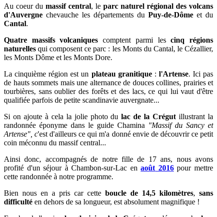
Au coeur du
massif central
, le
parc naturel régional des volcans
d'Auvergne
chevauche les départements du
Puy-de-Dôme
et du
Cantal
.
Quatre massifs volcaniques
comptent parmi les
cinq régions
naturelles
qui composent ce parc : les Monts du Cantal, le Cézallier,
les Monts Dôme et les Monts Dore.
La cinquième région est un
plateau granitique
:
l'Artense
.
Ici pas
de hauts sommets mais une alternance de douces collines, prairies et
tourbières, sans oublier des forêts et des lacs, ce qui lui vaut d'être
qualifiée parfois de petite scandinavie auvergnate...
Si on ajoute à cela la jolie photo du
lac de la Crégut
illustrant la
randonnée éponyme dans le
guide Chamina
"Massif du Sancy et
Artense", c
'est d'ailleurs ce qui m'a donné envie de découvrir ce petit
coin méconnu du massif central...
Ainsi donc, accompagnés de notre fille de 17 ans
, n
ous avons
profité d'un séjour à Chambon-sur-Lac
en
août
2016
pour mettre
cette randonnée à notre programme.
Bien nous en a pris car cette
boucle de 14,5 kilomètres
,
sans
difficulté
en dehors de sa longueur, est absolument magnifique !