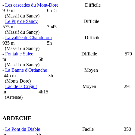
-
Les cascades du Mont-Dore
Difficile
910 m 6h15
(Massif du Sancy)
-
Le Puy de Sancy
Difficile
575 m 3h45
(Massif du Sancy)
-
La vallée de Chaudefour
Difficile
935 m 5h
(Massif du Sancy)
-
Fontaine Salée
Difficile 570
m 5h
(Massif du Sancy)
-
La Banne d'Ordanche
Moyen
445 m 3h
(Monts Dore)
-
Lac de la Crégut
Moyen 291
m 4h15
(Artense)
ARDECHE
-
Le Pont du Diable
Facile 350
m 3h