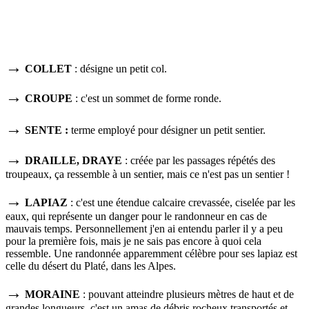
→
COLLET
: désigne un petit col.
→
CROUPE
: c'est un sommet de forme ronde.
→
SENTE
:
terme employé pour désigner un
petit sentier.
→
DRAILLE, DRAYE
:
créée par les passages répétés des
troupeaux,
ça ressemble à un sentier, mais ce n'est pas un sentier !
→
LAPIAZ
: c'est une étendue calcaire crevassée, ciselée par les
eaux, qui représente un danger pour le randonneur en cas de
mauvais temps. Personnellement j'en ai entendu parler il y a peu
pour la première fois, mais je ne sais pas encore à quoi cela
ressemble. Une randonnée apparemment célèbre pour ses lapiaz est
celle du désert du Platé, dans les Alpes.
→
MORAINE
: pouvant atteindre p
lusieurs mètres de haut et de
grandes longueurs,
c'est un amas de débris rocheux transportés et