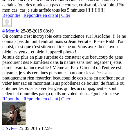
certains font des randos au pas de course, crois-moi, c'est loin d'être
mon cas, car je suis arrêtée tous les 5 minutes !!!!!!!!!!!!!
Répondre
|
Répondre en citant
|
Citer
#
MemJo
25-05-2015 08:49
Oh comme c'est incroyable cette coïncidence sur l'Ardèche !!! Je ne
connais pas du tout l'endroit mais si Jean Ferrat et Pierre Rabhi l'ont
choisi, c'est que c'est sûrement très beau. Vous avez du en avoir
plein les yeux.. et plein l'appareil photo !
Je suis de plus en plus surprise de constater que beaucoup de gens
parcourent des kilomètres dans la nature sans rien regarder (j'étais
pareil avant)... incroyable ! Même au Parc Oriental où l'entrée est
payante, je vois certaines personnes parcourir les allées sans
pratiquement rien regarder; beaucoup de ces gens en profitent pour
vider leur sac en racontant leurs problèmes de boulot, de famille ou
critiquer les voisins avec les gens qui les accompagnent et sont
tellement obnubilés par ça qu'ils ne voient rien... Quelle tristesse !
Répondre
|
Répondre en citant
|
Citer
#
Sylvie
25-05-2015 12:59