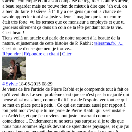
s'arrête, contemple et dit à son comparse de regarder. L'autre s'arrête,
a beau regarder mais ne trouve rien de mieux à dire que "ah oui, on
a bien du faire 10 stères là !" Il y a des gens qui ont la chance de
savoir apprécier tout à sa juste valeur. J'imagine que ta rencontre
était très forte, vu les termes que ce monsieur a employés et que tu
garderas sûrement ça dans un coin de ta tête pendant toute ta vie...
C'est beau !
Tiens voilà un article qui parle de notre rapport à la beauté de la
nature, et justement de cette histoire de P. Rabhi :
telerama.fr/.../...
C'est riche d'enseignement je trouve...
Répondre
|
Répondre en citant
|
Citer
#
Sylvie
18-05-2015 08:29
Je viens de lire l'article de Pierre Rabhi et je comprends tout à fait ce
qu'il veut dire. Le seul problème c'est que ce n'est pas la majorité qui
pense ainsi mais bon, comme il dit il y a de l'espoir avec tout ce qui
se met en place petit à petit... Ce qui est curieux aussi par rapport à
ton petit mot c'est que tu me parle de Pierre Rabhi qui s'est installé
en Ardèche, et que j'en reviens tout juste : marrant comme
coïncidence... Evidemment tu ne seras pas surprise si je te dis que
nous nous sommes régalés devant de splendides paysages, et que j'ai
souvent encore ressenti des émotions intenses dans la nature. Si