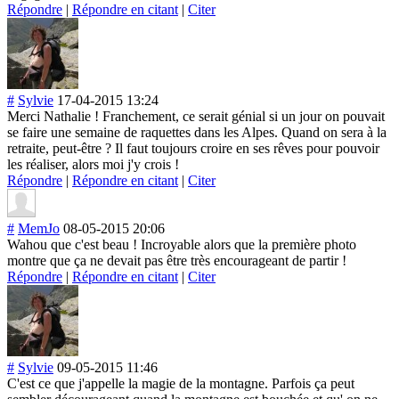
Répondre
|
Répondre en citant
|
Citer
#
Sylvie
17-04-2015 13:24
Merci Nathalie ! Franchement, ce serait génial si un jour on pouvait
se faire une semaine de raquettes dans les Alpes. Quand on sera à la
retraite, peut-être ? Il faut toujours croire en ses rêves pour pouvoir
les réaliser, alors moi j'y crois !
Répondre
|
Répondre en citant
|
Citer
#
MemJo
08-05-2015 20:06
Wahou que c'est beau ! Incroyable alors que la première photo
montre que ça ne devait pas être très encourageant de partir !
Répondre
|
Répondre en citant
|
Citer
#
Sylvie
09-05-2015 11:46
C'est ce que j'appelle la magie de la montagne. Parfois ça peut