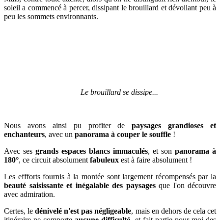
soleil a commencé à percer, dissipant le brouillard et dévoilant peu à
peu les sommets environnants.
Le brouillard se dissipe...
Nous avons ainsi pu profiter de
paysages grandioses et
enchanteurs
, avec un
panorama à couper le souffle
!
Avec ses
grands espaces blancs immaculés
, et son
panorama à
180°
, ce circuit absolument
fabuleux
est à faire absolument !
Les effforts fournis à la montée sont largement récompensés par la
beauté saisissante et inégalable des paysages
que l'on découvre
avec admiration.
Certes, le
dénivelé n'est pas négligeable
, mais en dehors de cela cet
itinéraire ne comporte
aucune difficulté
, et fait partie pour moi des