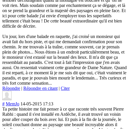
sembler décourageant quand la montagne est bouchée et qu' on ne
voit rien. Mais soudain comme par enchantement ça se dégage, et là
on se prend la grandeur et la majesté des paysages en pleine face. Et
ici pour cette balade j'ai envie d'employer tous les superlatifs
tellement c'était beau ! De cette beauté extraordinaire qu'il est bien
difficile de décrire.
Un jour, lors d'une balade en raquette, j'ai croisé un monsieur qui
avait fait du hors piste, et qui me demandait confirmation pour son
chemin. Je me trouvais à la traîne, comme souvent, car je prenais
plein de photos... Nous étions à un endroit particulièremen
t beau, et
le monsieur s'est extasié sur la beauté des lieux. Il m'a dit que ça
ressemblait au paradis. C'est tout à fait l'impression que j'en avais
aussi. On ressentait vraiment cette grandeur de Dame Nature. Quand
il est reparti, à ce moment là je me suis dit que oui, c'était vraiment le
paradis, et que je pouvais bien mourir le lendemain... Très curieux et
très fort comme sensation...
Répondre
|
Répondre en citant
|
Citer
#
MemJo
14-05-2015 17:13
Ta petite histoire me fait penser à ce que raconte très souvent Pierre
Rabhi : quand il s'est installé en Ardèche, il avait trouvé un voisin
pour aller couper du bois avec lui. Et puis à la fin de la journée, le
soleil couchant donne au paysage une beauté incroyable alors il