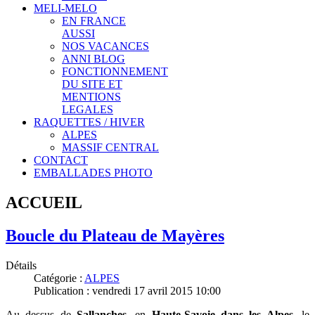
MELI-MELO
EN FRANCE
AUSSI
NOS VACANCES
ANNI BLOG
FONCTIONNEMENT
DU SITE ET
MENTIONS
LEGALES
RAQUETTES / HIVER
ALPES
MASSIF CENTRAL
CONTACT
EMBALLADES PHOTO
ACCUEIL
Boucle du Plateau de Mayères
Détails
Catégorie :
ALPES
Publication : vendredi 17 avril 2015 10:00
Au dessus de
Sallanches
, en
Haute-Savoie dans les Alpes
, le