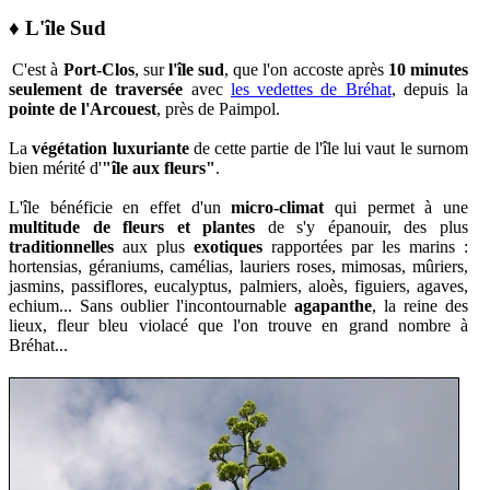
♦ L'île Sud
C'est à
Port-Clos
, sur
l'île sud
, que l'on accoste après
10 minutes
seulement de traversée
avec
les vedettes de Bréhat
, depuis la
pointe de l'Arcouest
, près de Paimpol.
La
végétation luxuriante
de cette partie de l'île lui vaut le surnom
bien mérité d'
"île aux fleurs"
.
L'île bénéficie en effet d'un
micro-climat
qui permet à une
multitude de fleurs et plantes
de s'y épanouir, des plus
traditionnelles
aux plus
exotiques
rapportées par les marins :
hortensias, géraniums,
camélias, lauriers roses,
mimosas, mûriers,
jasmins, passiflores, eucalyptus, palmiers, aloès, figuiers, agaves,
echium... Sans oublier l'incontournable
agapanthe
, la reine des
lieux, fleur bleu violacé que l'on trouve en grand nombre à
Bréhat...