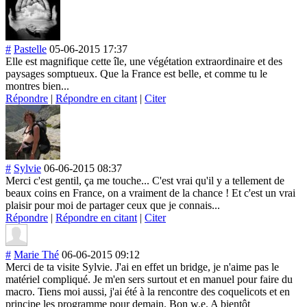
#
Pastelle
05-06-2015 17:37
Elle est magnifique cette île, une végétation extraordinaire et des
paysages somptueux. Que la France est belle, et comme tu le
montres bien...
Répondre
|
Répondre en citant
|
Citer
#
Sylvie
06-06-2015 08:37
Merci c'est gentil, ça me touche... C'est vrai qu'il y a tellement de
beaux coins en France, on a vraiment de la chance ! Et c'est un vrai
plaisir pour moi de partager ceux que je connais...
Répondre
|
Répondre en citant
|
Citer
#
Marie Thé
06-06-2015 09:12
Merci de ta visite Sylvie. J'ai en effet un bridge, je n'aime pas le
matériel compliqué. Je m'en sers surtout et en manuel pour faire du
macro. Tiens moi aussi, j'ai été à la rencontre des coquelicots et en
principe les programme pour demain. Bon w.e. A bientôt