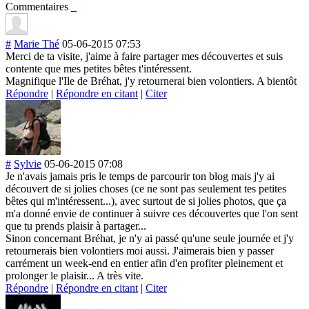
Commentaires
#
Marie Thé
05-06-2015 07:53
Merci de ta visite, j'aime à faire partager mes découvertes et suis
contente que mes petites bêtes t'intéressent.
Magnifique l'Ile de Bréhat, j'y retournerai bien volontiers. A bientôt
Répondre
|
Répondre en citant
|
Citer
#
Sylvie
05-06-2015 07:08
Je n'avais jamais pris le temps de parcourir ton blog mais j'y ai
découvert de si jolies choses (ce ne sont pas seulement tes petites
bêtes qui m'intéressent..
.), avec surtout de si jolies photos, que ça
m'a donné envie de continuer à suivre ces découvertes que l'on sent
que tu prends plaisir à partager...
Sinon concernant Bréhat, je n'y ai passé qu'une seule journée et j'y
retournerais bien volontiers moi aussi. J'aimerais bien y passer
carrément un week-end en entier afin d'en profiter pleinement et
prolonger le plaisir... A très vite.
Répondre
|
Répondre en citant
|
Citer