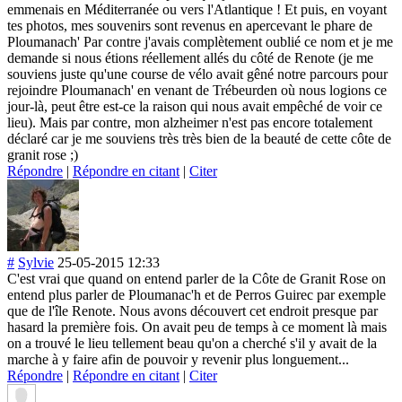
emmenais en Méditerranée ou vers l'Atlantique ! Et puis, en voyant
tes photos, mes souvenirs sont revenus en apercevant le phare de
Ploumanach' Par contre j'avais complètement oublié ce nom et je me
demande si nous étions réellement allés du côté de Renote (je me
souviens juste qu'une course de vélo avait gêné notre parcours pour
rejoindre Ploumanach' en venant de Trébeurden où nous logions ce
jour-là, peut être est-ce la raison qui nous avait empêché de voir ce
lieu). Mais par contre, mon alzheimer n'est pas encore totalement
déclaré car je me souviens très très bien de la beauté de cette côte de
granit rose ;)
Répondre
|
Répondre en citant
|
Citer
#
Sylvie
25-05-2015 12:33
C'est vrai que quand on entend parler de la Côte de Granit Rose on
entend plus parler de Ploumanac'h et de Perros Guirec par exemple
que de l'île Renote. Nous avons découvert cet endroit presque par
hasard la première fois. On avait peu de temps à ce moment là mais
on a trouvé le lieu tellement beau qu'on a cherché s'il y avait de la
marche à y faire afin de pouvoir y revenir plus longuement...
Répondre
|
Répondre en citant
|
Citer