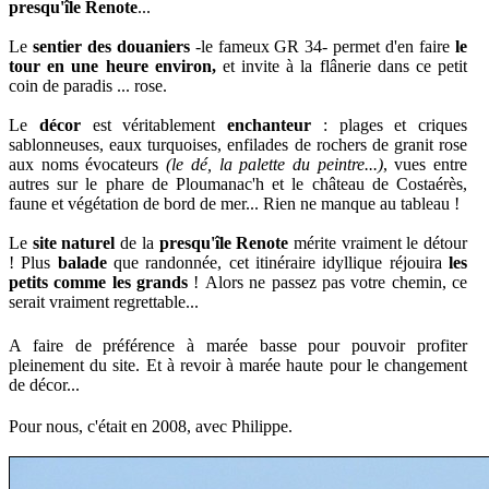
presqu'île Renote
...
Le
sentier des douaniers
-le fameux GR 34- permet d'en faire
le
tour en une heure environ,
et invite à la flânerie dans ce petit
coin de paradis ... rose.
Le
décor
est véritablement
enchanteur
: plages et criques
sablonneuses, eaux turquoises, enfilades de rochers de granit rose
aux noms évocateurs
(le dé, la palette du peintre...)
, vues entre
autres
sur le phare de Ploumanac'h et le château de Costaérès,
faune et végétation de bord de mer... Rien ne manque au tableau !
Le
site naturel
de la
presqu'île Renote
mérite vraiment le détour
!
Plus
balade
que randonnée, cet itinéraire idyllique réjouira
les
petits comme les grands
!
Alors ne passez pas votre chemin, ce
serait vraiment regrettable...
A faire de préférence à marée basse pour pouvoir profiter
pleinement du site. Et à revoir à marée haute pour le changement
de décor...
Pour nous, c'était en 2008, avec Philippe.