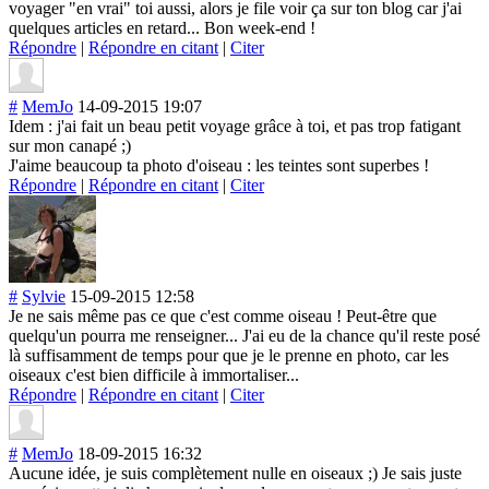
voyager "en vrai" toi aussi, alors je file voir ça sur ton blog car j'ai
quelques articles en retard... Bon week-end !
Répondre
|
Répondre en citant
|
Citer
#
MemJo
14-09-2015 19:07
Idem : j'ai fait un beau petit voyage grâce à toi, et pas trop fatigant
sur mon canapé ;)
J'aime beaucoup ta photo d'oiseau : les teintes sont superbes !
Répondre
|
Répondre en citant
|
Citer
#
Sylvie
15-09-2015 12:58
Je ne sais même pas ce que c'est comme oiseau ! Peut-être que
quelqu'un pourra me renseigner... J'ai eu de la chance qu'il reste posé
là suffisamment de temps pour que je le prenne en photo, car les
oiseaux c'est bien difficile à immortaliser...
Répondre
|
Répondre en citant
|
Citer
#
MemJo
18-09-2015 16:32
Aucune idée, je suis complètement nulle en oiseaux ;) Je sais juste