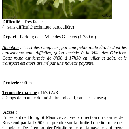
Difficulté
:
Très facile
(= sans difficulté technique particulière)
Départ
:
Parking de la Ville des Glaciers (1 789 m)
Attention
:
C'est des Chapieux, par une petite route étroite dont les
croisements sont difficiles,
qu'o
n accède à la Ville des Glaciers.
Cette route est fermée de 8h30 à 17h30 en juillet et août, et le
transport est alors assuré par une navette payante.
Dénivelé
: 90 m
Temps de marche
:
1h30 A/R
(Temps de marche donné à titre indicatif, sans les pauses)
Accès
:
En venant d
e Bourg St Maurice : suivre la direction du Cormet de
Roselend par la D 902, et prendre sur la droite la petite route des
Chapieux. De là emprunter l'étroite route, ou la navette, qui mène