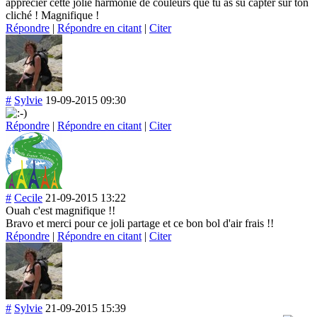
apprécier cette jolie harmonie de couleurs que tu as su capter sur ton
cliché ! Magnifique !
Répondre
|
Répondre en citant
|
Citer
#
Sylvie
19-09-2015 09:30
Répondre
|
Répondre en citant
|
Citer
#
Cecile
21-09-2015 13:22
Ouah c'est magnifique !!
Bravo et merci pour ce joli partage et ce bon bol d'air frais !!
Répondre
|
Répondre en citant
|
Citer
#
Sylvie
21-09-2015 15:39