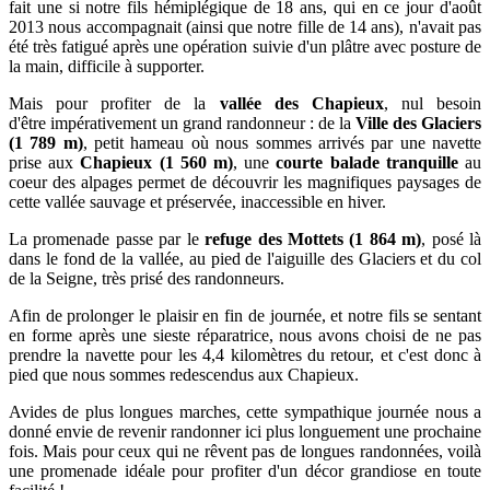
fait une si notre
fils hémiplégique de 18 ans, qui en ce jour d'août
2013 nous accompagnait (ainsi que notre fille de 14 ans),
n'avait pas
été très fatigué après une opération suivie d'un plâtre avec posture de
la main, difficile à supporter.
Mais
pour profiter de la
vallée des Chapieux
, nul besoin
d'être
impérativement un grand randonneur : d
e la
Ville des Glaciers
(1 789 m)
, petit hameau où nous sommes arrivés par une navette
prise aux
Chapieux (1 560 m)
, une
courte balade tranquille
au
coeur des alpages permet de découvrir les magnifiques paysages de
cette vallée sauvage et préservée, inaccessible en hiver.
La promenade passe par le
refuge des Mottets (1 864 m)
, posé là
dans le fond de la vallée,
au pied de l'aiguille des Glaciers et du col
de la Seigne,
très prisé des randonneurs.
Afin de prolonger le plaisir en fin de journée, et notre fils se sentant
en forme après une sieste réparatrice, nous avons choisi de ne pas
prendre la navette pour les 4,4 kilomètres du retour, et c'est donc à
pied que nous sommes redescendus aux Chapieux.
Avides de plus longues marches, cette sympathique journée nous a
donné envie de revenir randonner ici plus longuement une prochaine
fois. Mais pour ceux qui ne rêvent pas de longues randonnées, voilà
une promenade idéale
pour profiter d'un décor grandiose en toute