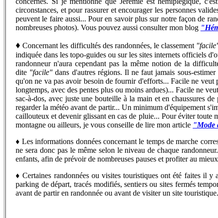
concernés. Si je mentionne que Jérémie est hémiplégique, c'est 
circonstances, et pour rassurer et encourager les personnes valide
peuvent le faire aussi...
Pour en savoir plus sur notre façon de rand
nombreuses photos). Vous pouvez aussi consulter mon blog
"Hémi
♦
Concernant les difficultés des randonnées, le classement
"facile
indiquée dans les topo-guides ou sur les sites internets officiels d
randonneur n'aura cependant pas la même notion de la difficu
dite
"facile"
dans d'autres régions. Il ne faut jamais sous-estime
qu'on ne va pas avoir besoin de fournir d'efforts... Facile ne veut 
longtemps, avec des pentes plus ou moins ardues)... Facile ne veut 
sac-à-dos, avec juste une bouteille à la main et en chaussures de 
regarder la météo avant de partir... Un minimum d'équipement s'imp
caillouteux et devenir glissant en cas de pluie... Pour éviter toute
montagne ou ailleurs, je vous conseille de lire mon article
"Mode d
♦
Les informations données concernant le temps de marche corr
ne sera donc pas le même selon le niveau de chaque randonneur...
enfants, afin de prévoir de nombreuses pauses et profiter au mieu
♦
C
ertaines randonnées ou visites touristiques ont été faites il
parking de départ, tracés modifiés, sentiers ou sites fermés tempo
avant de partir en randonnée ou avant de visiter un site touristique