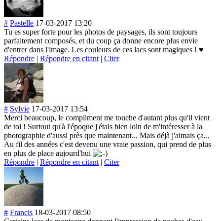
#
Pastelle
17-03-2017 13:20
Tu es super forte pour les photos de paysages, ils sont toujours
parfaitement composés, et du coup ça donne encore plus envie
d'entrer dans l'image. Les couleurs de ces lacs sont magiques ! ♥
Répondre
|
Répondre en citant
|
Citer
#
Sylvie
17-03-2017 13:54
Merci beaucoup, le compliment me touche d'autant plus qu'il vient
de toi ! Surtout qu'à l'époque j'étais bien loin de m'intéresser à la
photographie d'aussi près que maintenant... Mais déjà j'aimais ça...
Au fil des années c'est devenu une vraie passion, qui prend de plus
en plus de place aujourd'hui
Répondre
|
Répondre en citant
|
Citer
#
Francis
18-03-2017 08:50