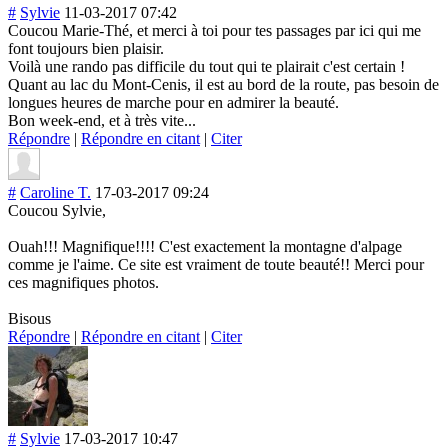
#
Sylvie
11-03-2017 07:42
Coucou Marie-Thé, et merci à toi pour tes passages par ici qui me
font toujours bien plaisir.
Voilà une rando pas difficile du tout qui te plairait c'est certain !
Quant au lac du Mont-Cenis, il est au bord de la route, pas besoin de
longues heures de marche pour en admirer la beauté.
Bon week-end, et à très vite...
Répondre
|
Répondre en citant
|
Citer
#
Caroline T.
17-03-2017 09:24
Coucou Sylvie,
Ouah!!! Magnifique!!!! C'est exactement la montagne d'alpage
comme je l'aime. Ce site est vraiment de toute beauté!! Merci pour
ces magnifiques photos.
Bisous
Répondre
|
Répondre en citant
|
Citer
#
Sylvie
17-03-2017 10:47