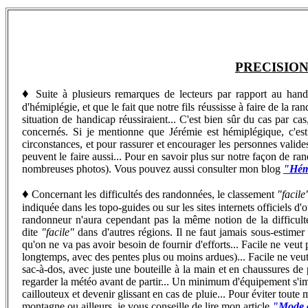
PRECISION
♦
Suite à plusieurs remarques de lecteurs par rapport au handica
d'hémiplégie, et que le fait que notre fils réussisse à faire de la
situation de handicap réussiraient... C'est bien sûr du cas par ca
concernés. Si je mentionne que Jérémie est hémiplégique, c'est 
circonstances, et pour rassurer et encourager les personnes valide
peuvent le faire aussi...
Pour en savoir plus sur notre façon de rand
nombreuses photos). Vous pouvez aussi consulter mon blog
"Hémi
♦
Concernant les difficultés des randonnées, le classement
"facile
indiquée dans les topo-guides ou sur les sites internets officiels d
randonneur n'aura cependant pas la même notion de la difficu
dite
"facile"
dans d'autres régions. Il ne faut jamais sous-estime
qu'on ne va pas avoir besoin de fournir d'efforts... Facile ne veut 
longtemps, avec des pentes plus ou moins ardues)... Facile ne veut 
sac-à-dos, avec juste une bouteille à la main et en chaussures de 
regarder la météo avant de partir... Un minimum d'équipement s'imp
caillouteux et devenir glissant en cas de pluie... Pour éviter toute
montagne ou ailleurs, je vous conseille de lire mon article
"Mode d