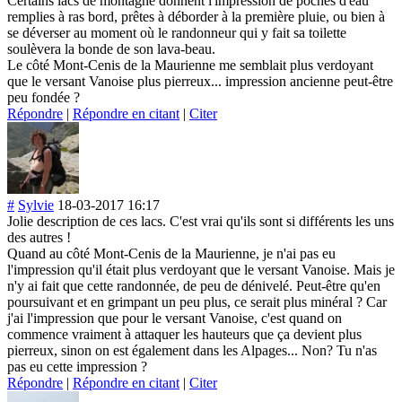
Certains lacs de montagne donnent l'impression de poches d'eau
remplies à ras bord, prêtes à déborder à la première pluie, ou bien à
se déverser au moment où le randonneur qui y fait sa toilette
soulèvera la bonde de son lava-beau.
Le côté Mont-Cenis de la Maurienne me semblait plus verdoyant
que le versant Vanoise plus pierreux... impression ancienne peut-être
peu fondée ?
Répondre
|
Répondre en citant
|
Citer
#
Sylvie
18-03-2017 16:17
Jolie description de ces lacs. C'est vrai qu'ils sont si différents les uns
des autres !
Quand au côté Mont-Cenis de la Maurienne, je n'ai pas eu
l'impression qu'il était plus verdoyant que le versant Vanoise. Mais je
n'y ai fait que cette randonnée, de peu de dénivelé. Peut-être qu'en
poursuivant et en grimpant un peu plus, ce serait plus minéral ? Car
j'ai l'impression que pour le versant Vanoise, c'est quand on
commence vraiment à attaquer les hauteurs que ça devient plus
pierreux, sinon on est également dans les Alpages... Non? Tu n'as
pas eu cette impression ?
Répondre
|
Répondre en citant
|
Citer