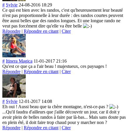
#
Sylvie
24-08-2016 18:29
Ce qui est bien avec les randos, c'est qu'heureusement leur beauté
n'est pas proportionnelle à leur durée : des randos courtes peuvent
être aussi belles que des randos longues. Et une longue rando ne
veut pas forcément dire qu'elle va être belle
Répondre
|
Répondre en citant
|
Citer
#
Itinera Magica
11-01-2017 21:16
Qu'est ce que ça a l'air beau ! majestueux, ces paysages !
Répondre
|
Répondre en citant
|
Citer
#
Sylvie
12-01-2017 14:08
Eh oui ! Aussi beau que ta chère montagne, n'est-ce-pas ?
...Qu'il faudra d'ailleurs que j'aille découvrir un jour, car il doit y
avoir plein de belles randos à faire par là-bas... Mais sans doute pas
en plein été, il doit faire trop chaud pour y marcher non ?
Répondre
|
Répondre en citant
|
Citer