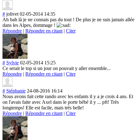
#
jolivet
02-05-2014 14:35
Ah bah là je ne connais pas du tout ! De plus je ne suis jamais allée
dans les Alpes, dommage !
Répondre
|
Répondre en citant
|
Citer
#
Sylvie
02-05-2014 15:25
Ce serait le top si un jour on pouvait y aller ensemble...
Répondre
|
Répondre en citant
|
Citer
#
Stéphanie
24-08-2016 16:14
Nous avons fait cette rando avec les enfants il y a je crois 4 ans. Et
on l'avais faite avec Axel dans le porte bébé il y ... pft! Très
longtemps! Elle est facile, mais trés belle!
Répondre
|
Répondre en citant
|
Citer