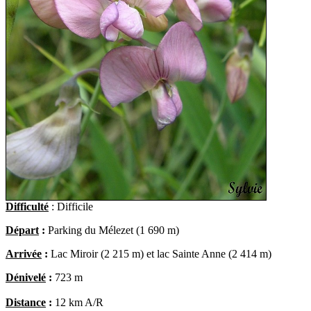
Difficulté
:
Difficile
Départ
:
Parking du Mélezet (1 690 m)
Arrivée
:
Lac Miroir (2 215 m) et lac Sainte Anne (2 414 m)
Dénivelé
:
723 m
Distance
:
12 km A/R