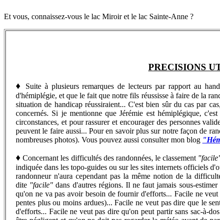
Et vous, connaissez-vous le lac Miroir et le lac Sainte-Anne ?
PRECISIONS U
♦
Suite à plusieurs remarques de lecteurs par rapport au handica
d'hémiplégie, et que le fait que notre fils réussisse à faire de la
situation de handicap réussiraient... C'est bien sûr du cas par ca
concernés. Si je mentionne que Jérémie est hémiplégique, c'est 
circonstances, et pour rassurer et encourager des personnes valid
peuvent le faire aussi...
Pour en savoir plus sur notre façon de rand
nombreuses photos). Vous pouvez aussi consulter mon blog
"Hémi
♦
Concernant les difficultés des randonnées, le classement
"facile
indiquée dans les topo-guides ou sur les sites internets officiels d
randonneur n'aura cependant pas la même notion de la difficu
dite
"facile"
dans d'autres régions. Il ne faut jamais sous-estime
qu'on ne va pas avoir besoin de fournir d'efforts... Facile ne veu
pentes plus ou moins ardues)... Facile ne veut pas dire que le sen
d'efforts...
Facile ne veut pas dire qu'on peut partir sans sac-à-dos