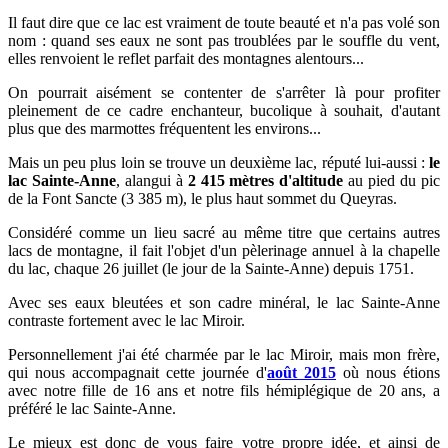
Il faut dire que ce lac est vraiment de toute beauté et n'a pas volé son
nom : quand ses eaux ne sont pas troublées par le souffle du vent,
elles renvoient le reflet parfait des montagnes alentours...
On pourrait aisément se contenter de s'arrêter là pour profiter
pleinement de ce cadre enchanteur, bucolique à souhait, d'autant
plus que des marmottes fréquentent les environs...
Mais un peu plus loin se trouve un deuxième lac, réputé lui-aussi :
le
lac Sainte-Anne
, alangui à
2 415 mètres d'altitude
au pied du pic
de la Font Sancte (3 385 m), le plus haut sommet du Queyras.
Considéré comme un lieu sacré au même titre que certains autres
lacs de montagne, il fait l'objet d'un pèlerinage annuel à la chapelle
du lac, chaque 26 juillet (le jour de la Sainte-Anne) depuis 1751.
Avec ses eaux bleutées et son cadre minéral, le lac Sainte-Anne
contraste fortement avec le lac Miroir.
Personnellement j'ai été charmée par le lac Miroir, mais mon frère,
qui nous accompagnait cette
journée
d'
août 2015
où nous étions
avec notre fille de 16 ans et notre fils hémiplégique de 20 ans, a
préféré le lac Sainte-Anne.
Le mieux est donc de vous faire votre propre idée, et ainsi de