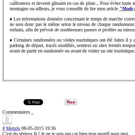
caillouteux et devenir glissant en cas de pluie... Pour éviter toute
montagne ou ailleurs, je vous conseille de lire mon article
"Mode d
♦
Les informations données concernant le temps de marche corr
ne sera donc pas le même selon le niveau de chaque randonneur...
enfants, afin de prévoir de nombreuses pauses et profiter au mieu
♦
C
ertaines randonnées ou visites touristiques ont été faites il
parking de départ, tracés modifiés, sentiers ou sites fermés tempo
avant de partir en randonnée ou avant de visiter un site touristique
Commentaires
#
MemJo
08-05-2015 19:36
C'est du sérieux là ! Je ne te suis pas car bien trop sportif pour moi,