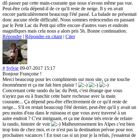
dû passer par cette main-courante que nous n'avons même pas vue.
Peut-être cela dépend-il de ce qu'il reste de neige. Il y en avait
encore particulièremen
t beaucoup l'été passé. La balade ne présentait
donc aucune réelle difficulté. Nous sommes redescendus en passant
par le Petit Lac du Petit qui offre encore d'autres vues et endroits
magnifiques mais cela nous a alors pris 5h. Bonne continuation.
Répondre
|
Répondre en citant
|
Citer
#
Sylvie
09-07-2017 15:17
Bonjour Françoise !
Merci beaucoup pour les compliments sur mon site, ça me touche
énormément et ça me fait bien plaisir !
Concernant cette rando du lac du Petit, c'est étrange que vous
n'ayiez pas eu à franchir cette barre rocheuse avec la main
courante... Ça dépend peu-être effectivement de ce qu'il reste de
neige... S'il en restait beaucoup l'été dernier, peut-être qu'il y avait un
peu moins d'eau dans le ruisseau et que vous avez traversé à un
autre endroit ? C'est intriguant, et ça me donne très envie de refaire
la rando, histoire de voir
Malheureusement les Alpes c'est bien
trop loin de chez moi, et ce n'est pas la destination prévue pour nos
prochaines vacances ! En tout cas si un jour je la refais, j'essaierai de