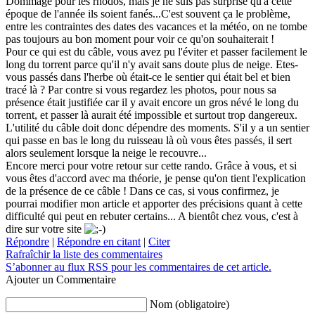
Dommage pour les rhodos, mais je ne suis pas surprise qu'à cette
époque de l'année ils soient fanés...C'est souvent ça le problème,
entre les contraintes des dates des vacances et la météo, on ne tombe
pas toujours au bon moment pour voir ce qu'on souhaiterait !
Pour ce qui est du câble, vous avez pu l'éviter et passer facilement le
long du torrent parce qu'il n'y avait sans doute plus de neige. Etes-
vous passés dans l'herbe où était-ce le sentier qui était bel et bien
tracé là ? Par contre si vous regardez les photos, pour nous sa
présence était justifiée car il y avait encore un gros névé le long du
torrent, et passer là aurait été impossible et surtout trop dangereux.
L'utilité du câble doit donc dépendre des moments. S'il y a un sentier
qui passe en bas le long du ruisseau là où vous êtes passés, il sert
alors seulement lorsque la neige le recouvre...
Encore merci pour votre retour sur cette rando. Grâce à vous, et si
vous êtes d'accord avec ma théorie, je pense qu'on tient l'explication
de la présence de ce câble ! Dans ce cas, si vous confirmez, je
pourrai modifier mon article et apporter des précisions quant à cette
difficulté qui peut en rebuter certains... A bientôt chez vous, c'est à
dire sur votre site
Répondre
|
Répondre en citant
|
Citer
Rafraîchir la liste des commentaires
S’abonner au flux RSS pour les commentaires de cet article.
Ajouter un Commentaire
Nom (obligatoire)