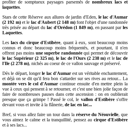
profiter de somptueux paysages parsemés de
nombreux lacs et
laquettes
.
Stars de cette Réserve aux allures de jardin d'Eden,
le lac d'Aumar
(2 192 m)
et le
lac d'Aubert (2 148 m)
font l'objet d'une randonnée
très prisée au départ du
lac d'Orédon (1 849 m)
, en passant par
les
Laquettes
.
Les
lacs du cirque d'Estibère
, quant à eux, sont beaucoup moins
connus et donc beaucoup moins fréquentés, et pourtant, il n'en
offrent pas moins
une superbe randonnée
qui permet de découvrir
le lac Supérieur (2 325 m)
,
le lac de l'Ours (2 238 m)
et le
lac de
l'Ile (2 278 m)
, nichés au coeur de ce vallon sauvage et préservé.
Dès le départ, longer
le lac d'Aumar
est un véritable enchantement,
et déjà on se dit qu'il fera bon s'attarder sur ses rives au retour... La
montée vers le col d'Aumar
continue ensuite d'en mettre plein la
vue à ceux qui pensent à se retourner, et c'est une bien jolie façon de
faire de nombreuses pauses dans cette ascension : on en oublierait
presque que ça grimpe ! Passé le col, le
vallon d'Estibère
s'offre
devant vous et invite à la flânerie,
de lac en lac...
Bref, si vous allez faire un tour dans la
réserve du Néouvielle
, que
vous aimez le calme et la tranquillité, pensez au
cirque d'Estibère
et à ses lacs...