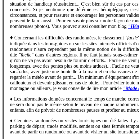
situation de handicap réussiraient... C'est bien sûr du cas par ca
concernés. Si je mentionne que Jérémie est hémiplégique, c'est 
circonstances, et pour rassurer et encourager les personnes valide
peuvent le faire aussi...
Pour en savoir plus sur notre façon de rand
nombreuses photos). Vous pouvez aussi consulter mon blog
"Hémi
♦
Concernant les difficultés des randonnées, le classement
"facile
indiquée dans les topo-guides ou sur les sites internets officiels d
randonneur n'aura cependant pas la même notion de la difficu
dite
"facile"
dans d'autres régions. Il ne faut jamais sous-estime
qu'on ne va pas avoir besoin de fournir d'efforts... Facile ne veut 
longtemps, avec des pentes plus ou moins ardues)... Facile ne veut 
sac-à-dos, avec juste une bouteille à la main et en chaussures de 
regarder la météo avant de partir... Un minimum d'équipement s'imp
caillouteux et devenir glissant en cas de pluie... Pour éviter toute
montagne ou ailleurs, je vous conseille de lire mon article
"Mode d
♦
Les informations données concernant le temps de marche corr
ne sera donc pas le même selon le niveau de chaque randonneur...
enfants, afin de prévoir de nombreuses pauses et profiter au mieu
♦
C
ertaines randonnées ou visites touristiques ont été faites il
parking de départ, tracés modifiés, sentiers ou sites fermés tempo
avant de partir en randonnée ou avant de visiter un site touristique