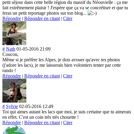
petit séjour dans cette belle région du massif du Néouvielle : ça me
fait extrêmement plaisir ! J'espère que ça va se concrétiser et que tu
feras un petit reportage photos sur ton blog...
Répondre
|
Répondre en citant
|
Citer
#
Nath
01-05-2016 21:09
Coucou,
Même si je préfère les Alpes, je dois avouer qu'avec tes photos
(j'adore les lacs), je me laisserais bien volontiers tenter par cette
rando !
Répondre
|
Répondre en citant
|
Citer
#
Sylvie
02-05-2016 12:49
Toi qui aimes autant les lacs que moi, je suis certaine que tu aimerais
en effet. C'est un coin très très chouette !
Répondre
|
Répondre en citant
|
Citer