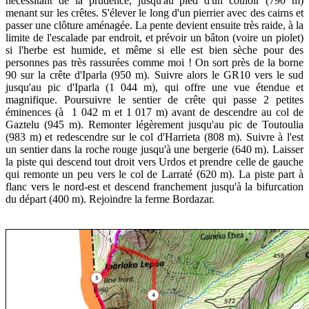
nécessitant de la prudence, jusqu'au pied d'un couloir (790 m)
menant sur les crêtes. S'élever le long d'un pierrier avec des cairns et
passer une clôture aménagée. La pente devient ensuite très raide, à la
limite de l'escalade par endroit, et prévoir un bâton (voire un piolet)
si l'herbe est humide, et même si elle est bien sèche pour des
personnes pas très rassurées comme moi ! On sort près de la borne
90 sur la crête d'Iparla (950 m). Suivre alors le GR10 vers le sud
jusqu'au pic d'Iparla (1 044 m), qui offre une vue étendue et
magnifique. Poursuivre le sentier de crête qui passe 2 petites
éminences (à 1 042 m et 1 017 m) avant de descendre au col de
Gaztelu (945 m). Remonter légèrement jusqu'au pic de Toutoulia
(983 m) et redescendre sur le col d'Harrieta (808 m). Suivre à l'est
un sentier dans la roche rouge jusqu'à une bergerie (640 m). Laisser
la piste qui descend tout droit vers Urdos et prendre celle de gauche
qui remonte un peu vers le col de Larraté (620 m). La piste part à
flanc vers le nord-est et descend franchement jusqu'à la bifurcation
du départ (400 m). Rejoindre la ferme Bordazar.