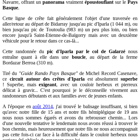
Navarre, offrant un
panorama
vraiment
époustouflant
sur le
Pays
Basque
.
Cette ligne de crête fait généralement l'objet d'une traversée en
aller/retour au départ de Bidarray jusqu'au pic d'Iparla (1 044 m), ou
bien jusqu'au pic de Toutoulia (983 m) un peu plus loin, ou bien
encore jusqu'à Saint-Etienne-de-Baïgorry mais avec un deuxième
véhicule pour le retour dans ce cas-là...
Cette randonnée du
pic d'Iparla par le col de Galarzé
nous
entraîne quant à elle dans une
boucle
, au départ de la ferme
Bordazar Berroa (310 m).
T
iré du
"Guide Rando Pays Basque"
de Michel Record Casenave,
ce
circuit autour des crêtes d'Iparla
est absolument
superbe
!
Superbe, m
ais
exigeant
, avec un couloir herbeux et pierreux
délicat à gravir... C'est pourquoi je le déconseille vivement aux
randonneurs débutants et aux familles avec de jeunes enfants.
A l'époque
en
août 2014
, j'ai trouvé le balisage insuffisant, si bien
qu'
avec notre fille de 15 ans et
notre fils hémiplégique de 19 ans
nous nous sommes égarés et avons du rebrousser chemin... Lors
d'une nouvelle tentative le lendemain nous
avons réussi à trouver le
bon chemin, mais heureusement que notre fils ne nous accompagnait
pas cette fois-ci car face à la difficulté dans le couloir herbeux nous