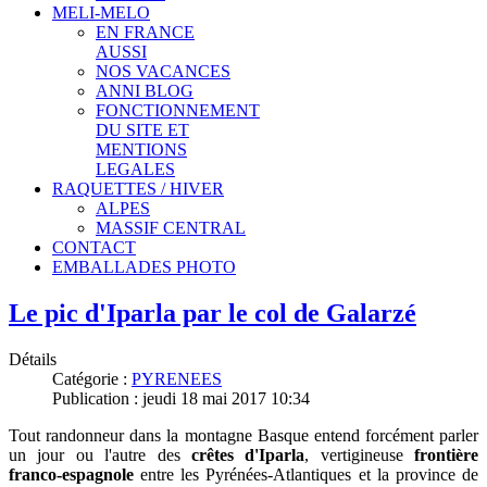
MELI-MELO
EN FRANCE
AUSSI
NOS VACANCES
ANNI BLOG
FONCTIONNEMENT
DU SITE ET
MENTIONS
LEGALES
RAQUETTES / HIVER
ALPES
MASSIF CENTRAL
CONTACT
EMBALLADES PHOTO
Le pic d'Iparla par le col de Galarzé
Détails
Catégorie :
PYRENEES
Publication : jeudi 18 mai 2017 10:34
Tout randonneur dans la montagne Basque entend forcément parler
un jour ou l'autre des
crêtes d'Iparla
, vertigineuse
frontière
franco-espagnole
entre les Pyrénées-Atlantiques et la province de