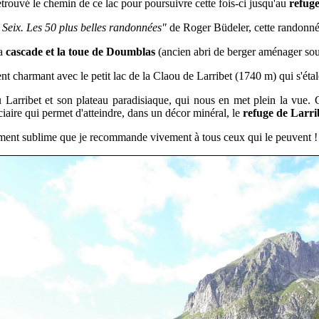
trouvé le chemin de ce lac pour poursuivre cette fois-ci jusqu'au
refuge
 Seix. Les 50 plus belles randonnées"
de Roger Büdeler, cette randonnée
la
cascade et la toue de Doumblas
(ancien abri de berger aménager sous
ent charmant avec le petit lac de la Claou de Larribet (1740 m) qui s'ét
du Larribet et son plateau paradisiaque, qui nous en met plein la vue. C'
iaire qui permet d'atteindre, dans un décor minéral, le
refuge de Larri
aiment sublime que je recommande vivement à tous ceux qui le peuvent !