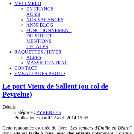
MELI-MELO
EN FRANCE
AUSSI
NOS VACANCES
ANNI BLOG
FONCTIONNEMENT
DU SITE ET
MENTIONS
LEGALES
RAQUETTES / HIVER
ALPES
MASSIF CENTRAL
CONTACT
EMBALLADES PHOTO
Le port Vieux de Sallent (ou col de
Peyrelue)
Détails
Catégorie :
PYRENEES
Publication : mardi 22 avril 2014 15:35
Cette randonnée est tirée du livre
"Les sentiers d'Emilie en Béarn"
donc elle est
facile
à faire,
avec des enfants
notamment. Lorsque