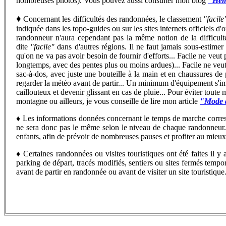
nombreuses photos). Vous pouvez aussi consulter mon blog
"Hémi
♦
Concernant les difficultés des randonnées, le classement
"facile
indiquée dans les topo-guides ou sur les sites internets officiels d
randonneur n'aura cependant pas la même notion de la difficu
dite
"facile"
dans d'autres régions. Il ne faut jamais sous-estime
qu'on ne va pas avoir besoin de fournir d'efforts... Facile ne veut 
longtemps, avec des pentes plus ou moins ardues)... Facile ne veut 
sac-à-dos, avec juste une bouteille à la main et en chaussures de 
regarder la météo avant de partir... Un minimum d'équipement s'imp
caillouteux et devenir glissant en cas de pluie... Pour éviter toute
montagne ou ailleurs, je vous conseille de lire mon article
"Mode d
♦
Les informations données concernant le temps de marche corr
ne sera donc pas le même selon le niveau de chaque randonneur...
enfants, afin de prévoir de nombreuses pauses et profiter au mieu
♦
C
ertaines randonnées ou visites touristiques ont été faites il
parking de départ, tracés modifiés, sentiers ou sites fermés tempo
avant de partir en randonnée ou avant de visiter un site touristique