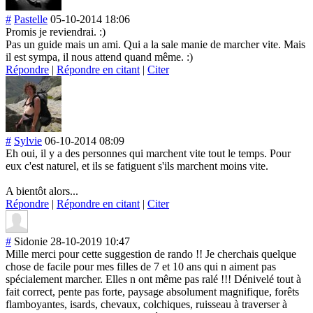
#
Pastelle
05-10-2014 18:06
Promis je reviendrai. :)
Pas un guide mais un ami. Qui a la sale manie de marcher vite. Mais
il est sympa, il nous attend quand même. :)
Répondre
|
Répondre en citant
|
Citer
#
Sylvie
06-10-2014 08:09
Eh oui, il y a des personnes qui marchent vite tout le temps. Pour
eux c'est naturel, et ils se fatiguent s'ils marchent moins vite.
A bientôt alors...
Répondre
|
Répondre en citant
|
Citer
#
Sidonie
28-10-2019 10:47
Mille merci pour cette suggestion de rando !! Je cherchais quelque
chose de facile pour mes filles de 7 et 10 ans qui n aiment pas
spécialement marcher. Elles n ont même pas ralé !!! Dénivelé tout à
fait correct, pente pas forte, paysage absolument magnifique, forêts
flamboyantes, isards, chevaux, colchiques, ruisseau à traverser à