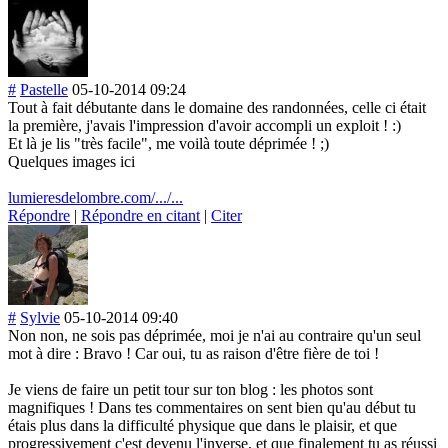
#
Pastelle
05-10-2014 09:24
Tout à fait débutante dans le domaine des randonnées, celle ci était
la première, j'avais l'impression d'avoir accompli un exploit ! :)
Et là je lis "très facile", me voilà toute déprimée ! ;)
Quelques images ici
lumieresdelombre.com/.../...
Répondre
|
Répondre en citant
|
Citer
#
Sylvie
05-10-2014 09:40
Non non, ne sois pas déprimée, moi je n'ai au contraire qu'un seul
mot à dire : Bravo ! Car oui, tu as raison d'être fière de toi !
Je viens de faire un petit tour sur ton blog : les photos sont
magnifiques ! Dans tes commentaires on sent bien qu'au début tu
étais plus dans la difficulté physique que dans le plaisir, et que
progressivement c'est devenu l'inverse, et que finalement tu as réussi