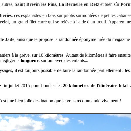
e-autres,
Saint-Brévin-les-Pins
,
La
Bernerie-en-Retz
et bien sûr
Porn
heries
, ces esplanades en bois sur pilotis
surmontées de petites cabanes
relet
, un grand filet carré qui se relève à l'aide d'un treuil. Apparem
 de Jade
,
ainsi que le propose la randonnée éponyme tirée du magazine
iers à la grève, sur 10 kilomètres. Autant de kilomètres à faire ensuite 
n négliger la
longueur
, surtout avec des enfants...
ysages, il est toujours possible de faire la randonnée partiellement : le
 fin juillet 2015 pour boucler les
20 kilomètres de l'itinéraire total
.
 c'est une bien jolie destination que je vous recommande vivement !