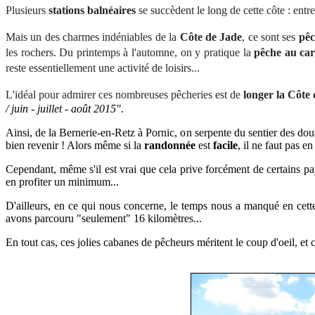
Plusieurs
stations balnéaires
se succèdent le long de cette côte : entr
Mais un des charmes indéniables de la
Côte de Jade
, ce sont ses
pêc
les rochers. Du printemps à l'automne, on y pratique la
pêche au car
reste essentiellement une activité de loisirs...
L'idéal pour admirer ces nombreuses pêcheries est de
longer la Côte
/ juin - juillet - août 2015"
.
Ainsi, de la Bernerie-en-Retz à Pornic, on serpente du sentier des douan
bien revenir ! Alors même si la
randonnée
est
facile
, il ne faut pas e
Cependant, même s'il est vrai que cela prive
forcément
de certains pa
en profiter un minimum...
D'ailleurs, en ce qui nous concerne, le temps nous a manqué en cette
avons parcouru "seulement" 16 kilomètres...
En tout cas, ces jolies cabanes de pêcheurs méritent le coup d'oeil, et