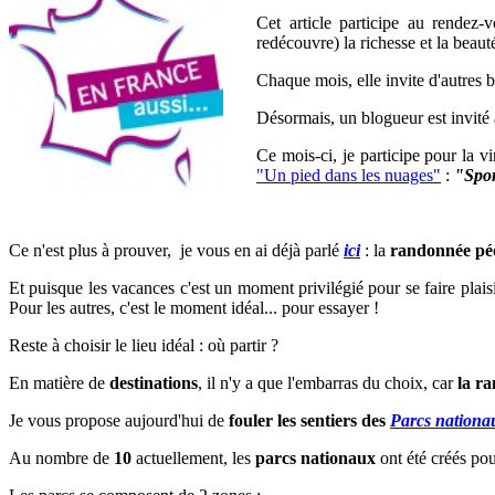
Cet article participe au rendez-
redécouvre) la richesse et la beaut
Chaque mois, elle invite d'autres b
Désormais, un blogueur est invité à
Ce mois-ci, je participe pour la 
"Un pied dans les nuages"
:
"Spor
Ce n'est plus à prouver, je vous
en ai déjà parlé
ici
:
la
randonnée pé
Et puisque les vacances c'est un moment privilégié pour se faire plais
Pour les autres, c'est le moment idéal... pour essayer !
Reste à choisir le lieu idéal : o
ù partir ?
En matière de
destinations
, il n'y a que l'embarras du choix, car
la r
Je vous propose aujourd'hui de
fouler les sentiers des
Parcs nationa
Au nombre de
10
actuellement, les
parcs nationaux
ont été créés pou