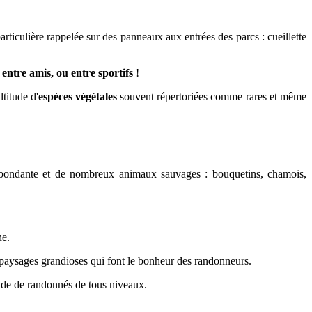
rticulière rappelée sur des panneaux aux entrées des parcs : cueillette
 entre amis, ou entre sportifs
!
titude d'
espèces végétales
souvent répertoriées comme rares et même
bondante et d
e nombreux animaux sauvages : bouquetins, chamois,
ne.
es paysages grandioses qui font le bonheur des randonneurs.
tude de randonnés de tous niveaux.