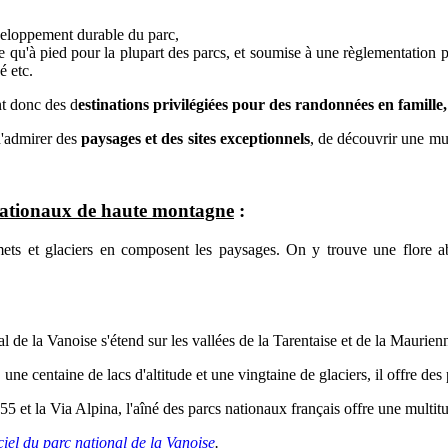
veloppement durable du parc,
 qu'à pied pour la plupart des parcs, et soumise à une règlementation pa
é etc.
t donc des d
estinations privilégiées pour des randonnées en famille,
'
admirer des
paysages et des sites exceptionnels
,
de découvrir une mul
nationaux de haute montagne
:
ommets et glaciers en composent les paysages. On y trouve
une flore a
de la Vanoise s'étend sur les vallées de la Tarentaise et de la Maurien
une centaine de lacs d'altitude et une vingtaine de glaciers, il offre d
5 et la Via Alpina, l
'aîné des parcs nationaux français offre une multi
iciel du parc national de la Vanoise
.