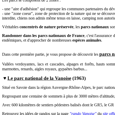
Les parcs se composent de 2 zones :
-
une "aire d'adhésion" qui regroupe les communes partenaires du dé
- une
"zone coeur", zone de protection de la nature qui ne se découvre
interdite, chiens non admis même tenus en laisse, camping non autoris
Véritables
concentrés de nature préservée
, les
parcs nationaux
son
Randonner dans les parcs nationaux de France
, c'est l'assurance
d
endémiques, et
d'approcher de nombreuses
espèces animales
.
parcs 
Dans cette première partie, je vous propose de découvrir les
V
allées verdoyantes, lacs et cascades, alpages et forêts, hauts s
marmottes, renards, aigles royaux, gypaètes barbus...
♥
Le parc national de la Vanoise
(1963)
Situé en Savoie dans la région Auvergne-Rhône-Alpes, le parc national 
Regroupant
une centaine de sommets à plus de 3000 mètres d'altitude, 
Avec 600 kilomètres de sentiers pédestres balisés dont le GR5, le GR 5
Retrouvez les idées de randos s
ur la page
"rando Vanoise"
du
site off