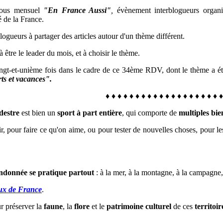
vous mensuel
"En France Aussi"
,
évènement interblogueurs organ
é de la France
.
logueurs à partager des articles autour d'un thème différent.
 être le leader du mois, et à choisir le thème.
vingt-et-unième fois dans le cadre de ce 34ème RDV, dont le thème a é
ts et vacances".
♦
♦
♦
♦
♦
♦
♦
♦
♦
♦
♦
♦
♦
♦
♦
♦
♦
♦
♦
destre
est bien un
sport à part entière
, qui comporte de
multiples bie
ir, pour faire ce qu'on aime, ou pour tester de nouvelles choses, p
our le
andonnée se pratique partout
: à la mer, à la montagne, à la campagne,
ux de France
.
r préserver la
faune
, la
flore
et le
patrimoine culturel
de ces
territoi