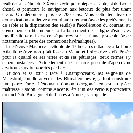
réalisées au début du XXème siècle pour piéger le sable, stabiliser le
chenal et permettre la navigation aux bateaux de plus fort tirant
d'eau. On dénombre plus de 700 épis. Mais cette tentative de
domestication du fleuve a contribué surement (avec les prélèvements
de sable et la disparation des seuils) à l'accélération du courant, au
creusement du lit mineur et à l'affaissement de la ligne d'eau. Ces
modifications ont des conséquences sur la faune piscicole (avec
notamment la perte des connexions hydrauliques).
- L'île Neuve-Macrière : cette île de 47 hectares rattachée à la Loire
Atlantique (rive nord) fait face au Maine et Loire (rive sud). Prisée
pour la qualité de ses terres et de ses pâturages, deux fermes s'y
étaient installées. Actuellement il est encore possible d'apercevoir
des troupeaux transportés par bac.
- Oudon et sa tour : face à Champtoceaux, les seigneurs de
Malestroit, famille adverse des Blois-Penthièvre, y font construire
une place forte. L'étonnant donjon octogonal en est la pièce
maîtresse. Oudon, comme Ancenis, était un des verrous protecteurs
du duché de Bretagne et de l'accès à Nantes, sa capitale.