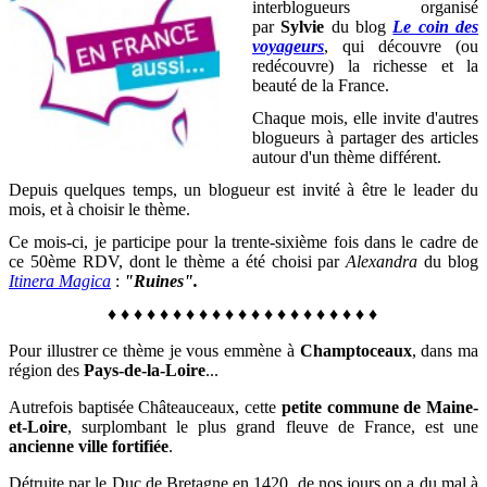
interblogueurs organisé
par
Sylvie
du blog
Le coin des
voyageurs
, qui découvre (ou
redécouvre) la richesse et la
beauté de la France
.
Chaque mois, elle invite d'autres
blogueurs à partager des articles
autour d'un thème différent.
Depuis quelques temps, un blogueur est invité à être le leader du
mois, et à choisir le thème.
Ce mois-ci, je participe pour la trente-sixième fois dans le cadre de
ce 50ème RDV, dont le thème a été choisi par
Alexandra
du blog
Itinera Magica
:
"Ruines".
♦
♦
♦
♦
♦
♦
♦
♦
♦
♦
♦
♦
♦
♦
♦
♦
♦
♦
♦
♦
♦
Pour illustrer ce thème je vous emmène à
Champtoceaux
, dans ma
région des
Pays-de-la-Loire
...
Autrefois baptisée Châteauceaux, cette
petite commune de
Maine-
et-Loire
, surplombant le plus grand fleuve de France, est une
ancienne ville fortifiée
.
Détruite par le Duc de Bretagne en 1420, de nos jours on a du mal à