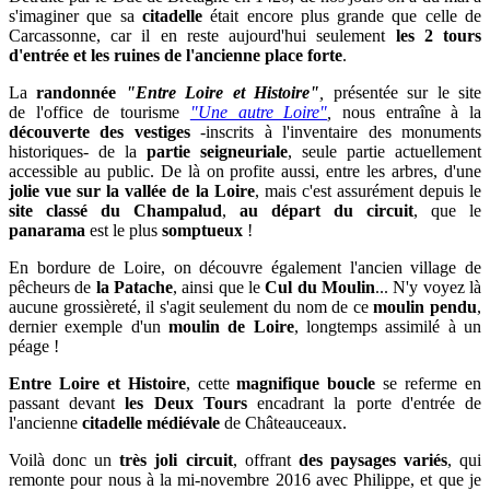
s'imaginer que sa
citadelle
était encore plus grande que celle de
Carcassonne, car il en reste aujourd'hui seulement
les 2 tours
d'entrée et les ruines de l'ancienne place forte
.
La
randonnée
"Entre Loire et Histoire"
,
présentée sur le site
de l'office de tourisme
"Une autre Loire"
,
nous entraîne à la
découverte des
vestiges
-inscrits à l'inventaire des monuments
historiques- de la
partie seigneuriale
, seule partie actuellement
accessible au public. De là on profite aussi
, entre les arbres, d'une
jolie vue sur la vallée de la Loire
, mais c'est assurément depuis le
site classé du Champalud
,
au départ du circuit
, que le
panarama
est le plus
somptueux
!
En bordure de Loire, on découvre également l'ancien village de
pêcheurs de
la Patache
, ainsi que le
Cul du Moulin
... N'y voyez là
aucune grossièreté, il s'agit seulement du nom de ce
moulin pendu
,
dernier exemple d'un
moulin de Loire
, longtemps assimilé à un
péage !
Entre Loire et Histoire
, cette
magnifique boucle
se referme en
passant devant
les Deux Tours
encadrant la porte d'entrée de
l'ancienne
citadelle médiévale
de Châteauceaux.
Voilà donc un
très joli circuit
, offrant
des paysages variés
, qui
remonte pour nous à la mi-novembre 2016 avec Philippe, et que je