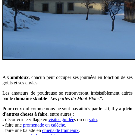
A
Combloux
, chacun peut occuper ses journées en fonction de ses
goûts et ses envies.
Les amateurs de poudreuse se retrouveront irrésistiblement attirés
par le
domaine skiable
"Les portes du Mont-Blanc"
.
Pour ceux qui comme nous ne sont pas attirés par le ski, il y a
plein
d'autres choses à faire,
entre autres :
-
découvrir le village en
visites guidée
s ou en
solo
,
- faire une
promenade en calèche
,
- faire une balade en
chiens de traineaux
,