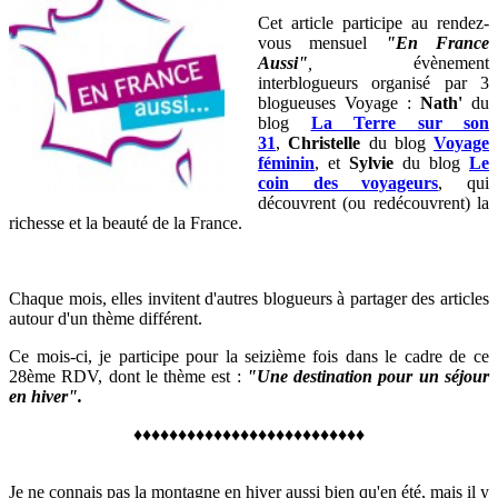
Cet article participe au rendez-
vous mensuel
"En France
Aussi"
,
évènement
interblogueurs organisé par 3
blogueuses Voyage
:
Nath'
du
blog
La Terre sur son
31
,
Christelle
du blog
Voyage
féminin
,
et
Sylvie
du blog
Le
coin des voyageurs
, qui
découvrent (ou redécouvrent) la
richesse et la beauté de la France
.
Chaque mois, elles invitent d'autres blogueurs à partager des articles
autour d'un thème différent.
Ce mois-ci, je participe pour la seizième fois dans le cadre de ce
28ème RDV, dont le thème est :
"Une destination pour un séjour
en hiver".
♦
♦
♦
♦
♦
♦
♦
♦
♦
♦
♦
♦
♦
♦
♦
♦♦♦♦♦♦♦♦♦♦♦
Je ne connais pas la montagne en hiver aussi bien qu'en été, mais il y