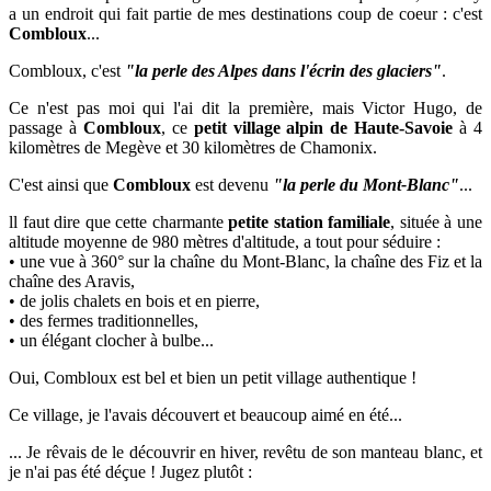
a un endroit qui fait partie de mes destinations coup de coeur : c'est
Combloux
...
Combloux, c'est
"la perle des Alpes dans l'écrin des glaciers"
.
Ce n'est pas moi qui l'ai dit la première, mais Victor Hugo, de
passage à
Combloux
, ce
petit village alpin de Haute-Savoie
à 4
kilomètres de Megève et 30 kilomètres de Chamonix.
C'est ainsi que
Combloux
est devenu
"la perle du Mont-Blanc"
...
ll faut dire que
cette charmante
petite station familiale
, située
à
une
altitude moyenne de 980 mètres d'altitude,
a tout pour séduire :
• une vue à 360° sur la chaîne du Mont-Blanc, la chaîne des Fiz et la
chaîne des Aravis,
•
de
jolis chalets en bois et en pierre,
•
des fermes traditionnelles,
•
un élégant clocher à bulbe...
Oui, Combloux est bel et bien un petit village authentique !
Ce village, je l'avais découvert et beaucoup aimé en été...
... Je rêvais de le découvrir en hiver, revêtu de son manteau blanc, et
je n'ai pas été déçue ! Jugez plutôt :