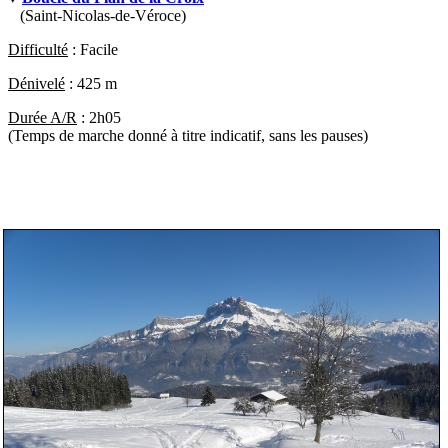
(Saint-Nicolas-de-Véroce)
Difficulté
:
Facile
Dénivelé
:
425 m
Durée A/R
:
2h05
(Temps de marche donné à titre indicatif, sans les pauses)