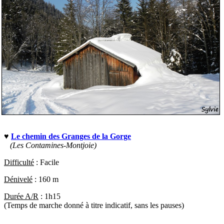
♥
Le chemin des Granges de la Gorge
(Les Contamines-Montjoie)
Difficulté
:
Facile
Dénivelé
:
160 m
Durée A/R
:
1h15
(Temps de marche donné à titre indicatif, sans les pauses)