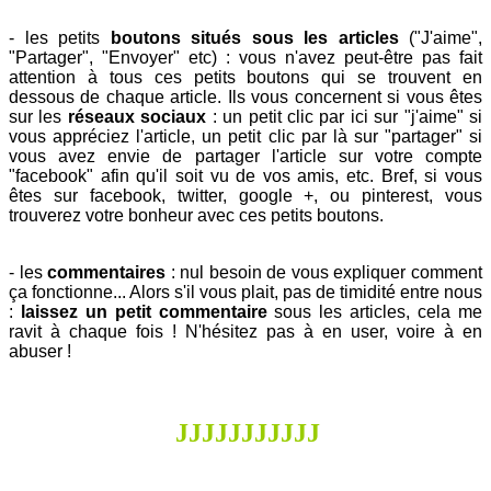
- les petits
boutons situés sous les articles
("J'aime",
"Partager", "Envoyer" etc) : vous n'avez peut-être pas fait
attention à tous ces petits boutons qui se trouvent en
dessous de chaque article. Ils vous concernent si vous êtes
sur les
réseaux sociaux
: un petit clic par ici sur "j'aime" si
vous appréciez l'article, un petit clic par là sur "partager" si
vous avez envie de partager l'article sur votre compte
"facebook" afin qu'il soit vu de vos amis, etc. Bref, si vous
êtes sur facebook, twitter, google +, ou pinterest,
vous
trouverez votre bonheur avec ces petits boutons.
- les
commentaires
: nul besoin de vous expliquer comment
ça fonctionne... Alors s'il vous plait, pas de timidité entre nous
:
laissez un petit commentaire
sous les articles
, cela me
ravit à chaque fois !
N'hésitez pas à en user, voire à en
abuser !
J
J
J
J
J
J
J
J
J
J
J