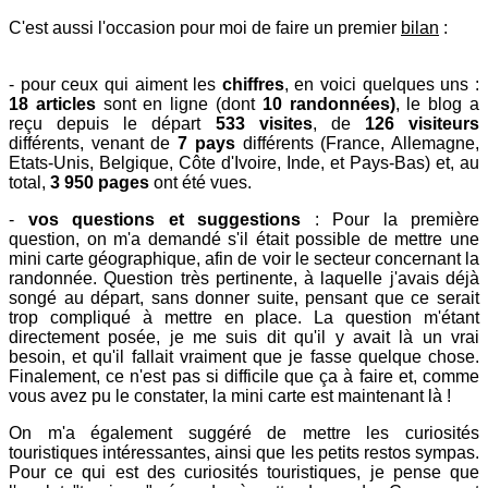
C'est aussi l'occasion pour moi de faire un premier
bilan
:
- pour ceux qui aiment les
chiffres
, en voici quelques uns :
18 articles
sont en ligne (dont
10 randonnées)
, le blog a
reçu depuis le départ
533 visites
, de
126 visiteurs
différents,
venant de
7 pays
différents (France, Allemagne,
Etats-Unis, Belgique, Côte d'Ivoire, Inde, et Pays-Bas) et, au
total,
3 950 pages
ont été vues.
-
vos questions et suggestions
: Pour la première
question, on m'a demandé s'il était possible de mettre une
mini carte géographique, afin de voir le secteur concernant la
randonnée. Question très pertinente, à laquelle j'avais déjà
songé au départ, sans donner suite, pensant que ce serait
trop compliqué à mettre en place. La question m'étant
directement posée, je me suis dit qu'il y avait là un vrai
besoin, et qu'il fallait vraiment que je fasse quelque chose.
Finalement, ce n'est pas si difficile que ça à faire et, comme
vous avez pu le constater, la mini carte est maintenant là !
On m'a également suggéré de mettre les curiosités
touristiques intéressantes, ainsi que les petits restos sympas.
Pour ce qui est des curiosités touristiques, je pense que