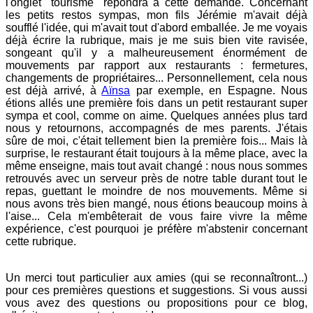
l'onglet "tourisme" répondra à cette demande. Concernant
les petits restos sympas, mon fils Jérémie m'avait déjà
soufflé l'idée, qui m'avait tout d'abord emballée. Je me voyais
déjà écrire la rubrique, mais je me suis bien vite ravisée,
songeant qu'il y a malheureusement énormément de
mouvements par rapport aux restaurants : fermetures,
changements de propriétaires... Personnellement, cela nous
est déjà arrivé, à
Aïnsa
par exemple, en Espagne. Nous
étions allés une première fois dans un petit restaurant super
sympa et cool, comme on aime. Quelques années plus tard
nous y retournons, accompagnés de mes parents. J'étais
sûre de moi, c'était tellement bien la première fois... Mais là
surprise, le restaurant était toujours à la même place, avec la
même enseigne, mais tout avait changé : nous nous sommes
retrouvés avec un serveur près de notre table durant tout le
repas, guettant le moindre de nos mouvements. Même si
nous avons très bien mangé, nous étions beaucoup moins à
l'aise... Cela m'embêterait de vous faire vivre la même
expérience, c'est pourquoi je préfère m'abstenir concernant
cette rubrique.
Un merci tout particulier aux amies (qui se reconnaîtront...)
pour ces premières questions et suggestions.
Si vous aussi
vous avez des questions ou propositions pour ce blog,