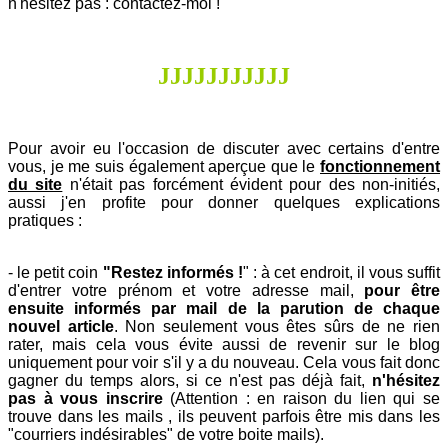
n'hésitez pas : contactez-moi !
J
J
J
J
J
J
J
J
J
J
J
Pour avoir eu l'occasion de discuter avec certains d'entre
vous, je me suis également aperçue que le
fonctionnement
du site
n'était pas forcément évident pour des non-initiés,
aussi j'en profite pour donner quelques explications
pratiques :
- le petit coin
"Restez informés !
" : à cet endroit, il vous suffit
d'entrer votre prénom et votre adresse mail,
pour être
ensuite informés par mail de la parution de chaque
nouvel article
. Non seulement vous êtes sûrs de ne rien
rater, mais cela vous évite aussi de revenir sur le blog
uniquement pour voir s'il y a du nouveau. Cela vous fait donc
gagner du temps alors, si ce n'est pas déjà fait,
n
'hésitez
pas à vous inscrire
(
Attention : en raison du lien qui se
trouve dans les mails , ils peuvent parfois être mis dans les
"courriers indésirables" de votre boite mails).