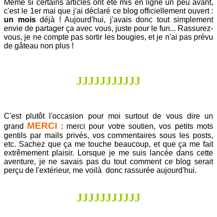
Même si certains articles ont été mis en ligne un peu avant,
c'est le 1er mai que j'ai déclaré ce blog officiellement ouvert :
un mois
déjà ! Aujourd'hui, j'avais donc tout simplement
envie de partager ça avec vous, juste pour le fun... Rassurez-
vous, je ne compte pas sortir les bougies, et je n'ai pas prévu
de gâteau non plus !
J
J
J
J
J
J
J
J
J
J
J
C'est plutôt l'occasion pour moi surtout de vous dire un
MERCI
grand
:
merci
pour votre soutien, vos petits mots
gentils par mails privés, vos commentaires sous les posts,
etc. Sachez que ça me touche beaucoup, et que ça me fait
extrêmement plaisir. Lorsque je me suis lancée dans cette
aventure, je ne savais pas du tout comment ce blog serait
perçu de l'extérieur, me voilà donc rassurée aujourd'hui.
J
J
J
J
J
J
J
J
J
J
J