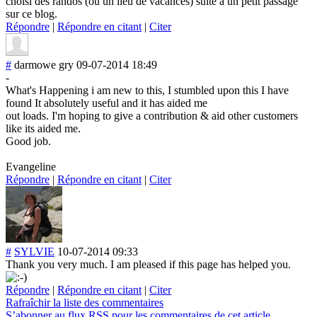
choisi des randos (ou un lieu de vacances) suite à un petit passage
sur ce blog.
Répondre
|
Répondre en citant
|
Citer
#
darmowe gry
09-07-2014 18:49
-
What's Happening i am new to this, I stumbled upon this I have
found It absolutely useful and it has aided me
out loads. I'm hoping to give a contribution & aid other customers
like its aided me.
Good job.
Evangeline
Répondre
|
Répondre en citant
|
Citer
#
SYLVIE
10-07-2014 09:33
Thank you very much. I am pleased if this page has helped you.
Répondre
|
Répondre en citant
|
Citer
Rafraîchir la liste des commentaires
S’abonner au flux RSS pour les commentaires de cet article.