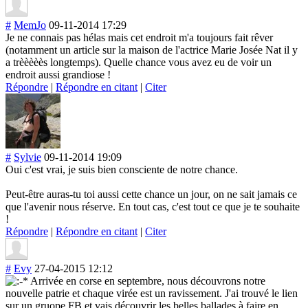
#
MemJo
09-11-2014 17:29
Je ne connais pas hélas mais cet endroit m'a toujours fait rêver
(notamment un article sur la maison de l'actrice Marie Josée Nat il y
a trèèèèès longtemps). Quelle chance vous avez eu de voir un
endroit aussi grandiose !
Répondre
|
Répondre en citant
|
Citer
#
Sylvie
09-11-2014 19:09
Oui c'est vrai, je suis bien consciente de notre chance.
Peut-être auras-tu toi aussi cette chance un jour, on ne sait jamais ce
que l'avenir nous réserve. En tout cas, c'est tout ce que je te souhaite
!
Répondre
|
Répondre en citant
|
Citer
#
Evy
27-04-2015 12:12
Arrivée en corse en septembre, nous découvrons notre
nouvelle patrie et chaque virée est un ravissement. J'ai trouvé le lien
sur un gruope FB et vais découvrir les belles ballades à faire en