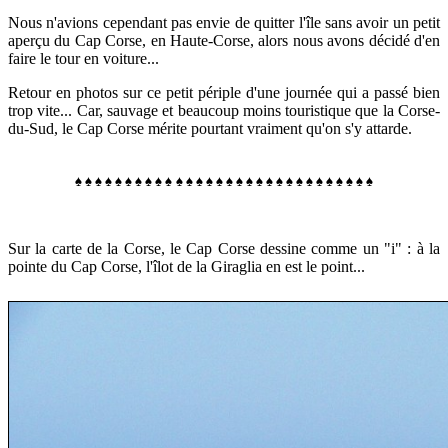
Nous n'avions cependant pas envie de quitter l'île sans avoir un petit
aperçu du Cap Corse, en Haute-Corse, alors
nous avons décidé d'en
faire le tour en voiture...
Retour en photos sur ce petit périple d'une journée qui a passé bien
trop vite... Car, s
auvage et beaucoup moins touristique que la Corse-
du-Sud, le Cap Corse mérite pourtant vraiment qu'on s'y attarde.
♠
♠
♠
♠
♠
♠
♠
♠
♠
♠
♠
♠
♠
♠
♠
♠
♠
♠
♠
♠
♠
♠
♠
♠
♠
♠
♠
♠
♠
♠
Sur la carte de la Corse, le Cap Corse dessine comme un "i" : à la
pointe du Cap Corse, l'îlot de la Giraglia en est le point...