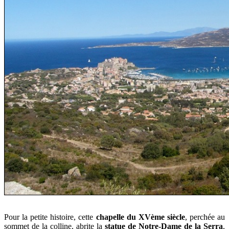
Pour la petite histoire, cette
chapelle du XVème siècle
, perchée au
sommet de la colline, abrite la
statue de Notre-Dame de la Serra
,