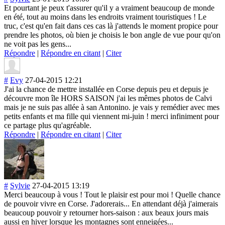
Et pourtant je peux t'assurer qu'il y a vraiment beaucoup de monde
en été, tout au moins dans les endroits vraiment touristiques ! Le
truc, c'est qu'en fait dans ces cas là j'attends le moment propice pour
prendre les photos, où bien je choisis le bon angle de vue pour qu'on
ne voit pas les gens...
Répondre
|
Répondre en citant
|
Citer
#
Evy
27-04-2015 12:21
J'ai la chance de mettre installée en Corse depuis peu et depuis je
découvre mon île HORS SAISON j'ai les mêmes photos de Calvi
mais je ne suis pas allée à san Antonino. je vais y remédier avec mes
petits enfants et ma fille qui viennent mi-juin ! merci infiniment pour
ce partage plus qu'agréable.
Répondre
|
Répondre en citant
|
Citer
#
Sylvie
27-04-2015 13:19
Merci beaucoup à vous ! Tout le plaisir est pour moi ! Quelle chance
de pouvoir vivre en Corse. J'adorerais... En attendant déjà j'aimerais
beaucoup pouvoir y retourner hors-saison : aux beaux jours mais
aussi en hiver lorsque les montagnes sont enneigées...