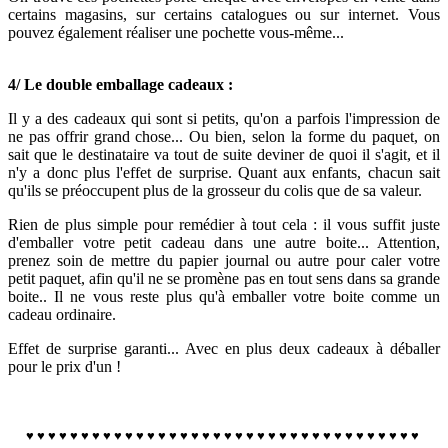
certains magasins, sur certains catalogues ou sur internet.
Vous
pouvez également réaliser une pochette vous-même...
4/ Le double emballage cadeaux :
Il y a des cadeaux qui sont si petits, qu'on a parfois l'impression de
ne pas offrir grand chose...
Ou bien, selon la forme du paquet, on
sait que le destinataire va tout de suite deviner de quoi il s'agit, et il
n'y a donc plus l'effet de surprise. Quant aux enfants,
chacun sait
qu'ils se préoccupent plus de la grosseur du colis que de sa valeur.
Rien de plus simple pour remédier à tout cela : il vous suffit juste
d'emballer votre petit cadeau dans une autre boite... Attention,
prenez soin de mettre du papier journal ou autre pour caler votre
petit paquet, afin qu'il ne se promène pas en tout sens dans sa grande
boite.. Il ne vous reste plus qu'à emballer votre boite comme un
cadeau ordinaire.
Effet de surprise garanti... Avec en plus deux cadeaux à déballer
pour le prix d'un !
♥
♥
♥
♥
♥
♥
♥
♥
♥
♥
♥
♥
♥
♥
♥
♥
♥
♥
♥
♥
♥
♥
♥
♥
♥
♥
♥
♥
♥
♥
♥
♥
♥
♥
♥
♥