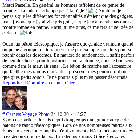
Merci Pastelle. En général les hommes raffolent de ce genre de
montre... Le mien n'échappe pas à la règle !
Au début je
pensais que les différentes fonctionnalités n'étaient que des gadgets,
mais j'avoue que j'y ai vite pris goût, et que je n'aimerais pas que sa
montre tombe en panne. Enfin, tu me diras, ça me ferait une idée de
cadeau !
Quant au bâton télescopique, je t'assure que ça aide vraiment quand
on peine à grimper en terrain escarpé par exemple, ou alors pour se
retenir dans les descentes. En matière de randonnées, il suffit parfois
de peu de choses pour transformer une randonnée, dans le bon sens
comme dans le mauvais sens... Le bâton de marche est l'accessoire
qui facilite mes randos et m'aide à préserver mes genoux, qui ont
quelques petits soucis. Je ne pourrais plus m'en passer désormais.
Répondre
|
Répondre en citant
|
Citer
#
Carnets Voyage Photo
24-10-2014 18:27
Sympa cet article. Je suis depuis longtemps une grande adepte des
bâtons de rando télescopiques. Lors de nos nombreuses randos aux
États Unis cette automne ils m'ont vraiment aidée à ménager un des
mes genoux qui me fait souffrir depuis 2 mois. Grâce à eux, les