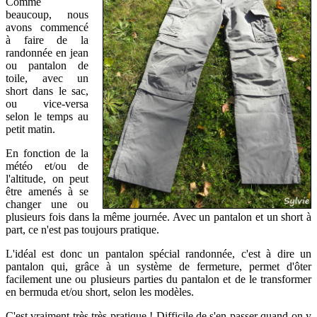
Comme
beaucoup, nous
avons commencé
à faire de la
randonnée en jean
ou pantalon de
toile, avec un
short dans le sac,
ou vice-versa
selon le temps au
petit matin.
En fonction de la
météo et/ou de
l'altitude, on peut
être amenés à se
changer une ou
plusieurs fois dans la même journée. Avec un pantalon et un short à
part, ce n'est pas toujours pratique.
L'idéal est donc un pantalon spécial randonnée, c'est à dire un
pantalon qui, grâce à un système de fermeture, permet d'ôter
facilement une ou plusieurs parties du pantalon et de le transformer
en bermuda et/ou short, selon les modèles.
C'est vraiment très très pratique ! Difficile de s'en passer quand on y