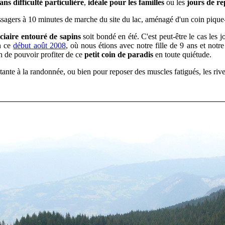
ans difficulté particulière
,
idéale pour les familles
ou les
jours de re
agers à 10 minutes de marche du site du lac, aménagé d'un coin pique-ni
laciaire entouré de sapins
soit bondé en été. C'est peut-être le cas les j
en ce
début août 2008
, où nous étions
avec
notre fille de 9 ans et notr
n de pouvoir profiter de ce
petit coin de paradis
en toute quiétude.
tante à la randonnée, ou bien pour reposer des muscles fatigués, les riv