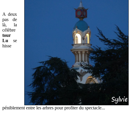
A deux
pas de
là, la
célèbre
tour
Lu
se
hisse
péniblement entre les arbres pour profiter du spectacle...