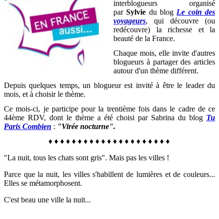
interblogueurs organisé
par
Sylvie
du blog
Le coin des
voyageurs
, qui découvre (ou
redécouvre) la richesse et la
beauté de la France
.
Chaque mois, elle invite d'autres
blogueurs à partager des articles
autour d'un thème différent.
Depuis quelques temps, un blogueur est invité à être le leader du
mois, et à choisir le thème.
Ce mois-ci, je participe pour la trentième fois dans le cadre de ce
44ème RDV, dont le thème a été choisi par Sabrina du blog
Tu
Paris Combien
:
"Virée nocturne".
♦
♦
♦
♦
♦
♦
♦
♦
♦
♦
♦
♦
♦
♦
♦
♦
♦
♦
♦
♦
♦
"La nuit, tous les chats sont gris". Mais pas les villes !
Parce que la nuit, les villes s'habillent de lumières et de couleurs...
Elles se métamorphosent.
C'est beau une ville la nuit...