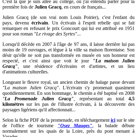
C'est là que je suis allée au collège, où j'ai entendu parler pour la
première fois de
Julien Gracq
, en cours de français...
Julien Gracq
(d
e son vrai nom Louis Poirier)
, c'est l'enfant du
pays,
devenu
écrivain
. Un écrivain à l'esprit rebelle qui se fait
remarquer en refusant le prix Goncourt qui lui est attribué en 1951
pour son roman
"Le rivage des Syrtes"
...
Lorsqu'il décède en 2007 à l'âge de 97 ans, il laisse derrière lui pas
moins de 19 ouvrages, et lègue à la ville sa maison florentaise. Son
désir qu'elle ne soit pas transformée en musée en son honneur est
respecté, et c'est ainsi que voit le jour
"La maison Julien
Gracq"
,
une résidence d'écrivains et d'artistes, et un lieu
d'animations culturelles.
Longeant le fleuve royal, un ancien chemin de halage passe devant
"La maison Julien Gracq"
.
L'écrivain s'y promenait quasiment
quotidiennement. En son hommage, le chemin a été baptisé en
2008
"
La Promenade Julien Gracq"
,
représentant au total
4,5
kilomètres
sur
les pas de l'illustre écrivain, à la découverte des
paysages ligériens qu'il affectionnait...
Selon la fiche PDF de la promenade, en téléchargement
ici
sur le site
de l'office de tourisme
"Osez Mauges"
, la balade débute
normalement sur les quais de la Loire, près du pont menant à
Varades.