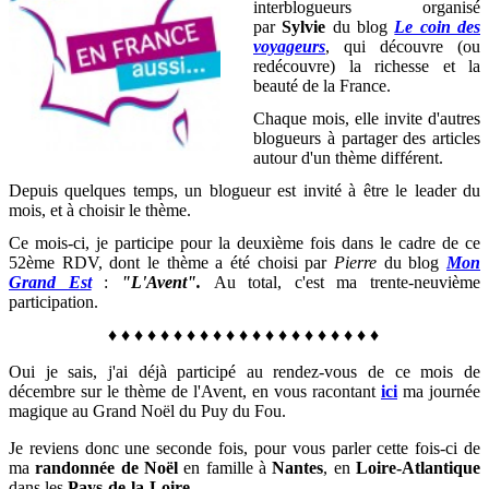
interblogueurs organisé
par
Sylvie
du blog
Le coin des
voyageurs
, qui découvre (ou
redécouvre) la richesse et la
beauté de la France
.
Chaque mois, elle invite d'autres
blogueurs à partager des articles
autour d'un thème différent.
Depuis quelques temps, un blogueur est invité à être le leader du
mois, et à choisir le thème.
Ce mois-ci, je participe pour la deuxième fois dans le cadre de ce
52ème RDV, dont le thème a été choisi par
Pierre
du blog
Mon
Grand Est
:
"L'Avent".
Au total, c'est ma trente-neuvième
participation.
♦
♦
♦
♦
♦
♦
♦
♦
♦
♦
♦
♦
♦
♦
♦
♦
♦
♦
♦
♦
♦
Oui je sais, j'ai déjà participé au rendez-vous de ce mois de
décembre sur le thème de l'Avent, en vous racontant
ici
ma journée
magique au Grand Noël du Puy du Fou.
Je reviens donc une seconde fois, pour vous parler cette fois-ci de
ma
randonnée de Noël
en famille à
Nantes
, en
Loire-Atlantique
dans les
Pays-de-la-Loire
.