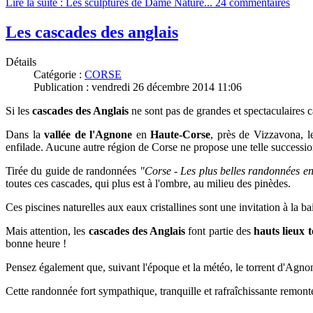
Lire la suite : Les sculptures de Dame Nature...
24 commentaires
Les cascades des anglais
Détails
Catégorie :
CORSE
Publication : vendredi 26 décembre 2014 11:06
Si les
cascades des Anglais
ne sont pas de grandes et spectaculaires 
Dans la
vallée de l'Agnone
en
Haute-Corse
,
près de Vizzavona,
le
enfilade. Aucune autre région de Corse ne propose une telle succession
Tirée du guide de randonnées
"Corse - Les plus belles randonnées en
toutes ces cascades, qui plus est à l'ombre, au milieu des pinèdes.
Ces piscines naturelles aux eaux cristallines sont une invitation à la ba
Mais attention, l
es
cascades des Anglais
f
ont partie des
hauts lieux t
bonne heure !
Pensez également que, suivant l'époque et la météo, le torrent d'Agnone
Cette randonnée fort sympathique, tranquille et rafraîchissante remon