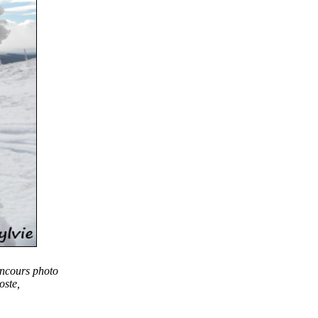
oncours photo
oste,