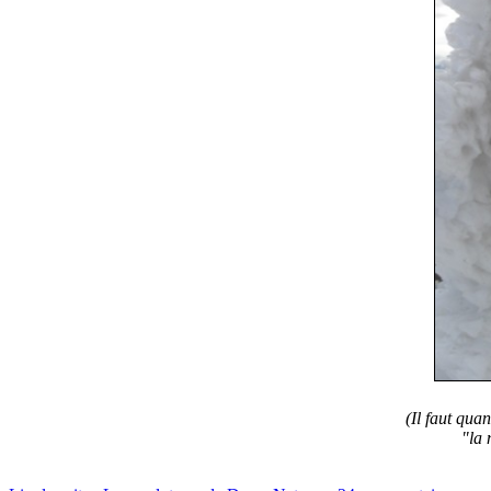
(Il faut qua
"la 