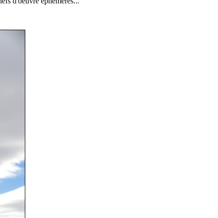
hefs d'oeuvre éphémères...