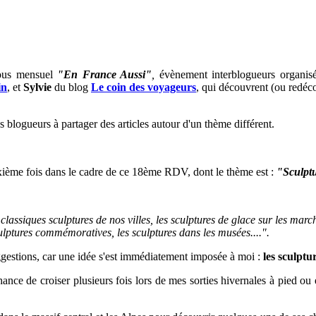
vous mensuel
"En France Aussi"
,
évènement interblogueurs organi
in
,
et
Sylvie
du blog
Le coin des voyageurs
, qui découvrent (ou redéco
s blogueurs à partager des articles autour d'un thème différent.
sixième fois dans le cadre de ce 18ème RDV, dont le thème est :
"Sculpt
 classiques sculptures de nos villes, les sculptures de glace sur les marc
culptures commémoratives, les sculptures dans les musées....".
gestions, car u
ne idée s'est immédiatement imposée à moi :
les
sculptur
hance de croiser plusieurs fois lors de mes sorties hivernales à pied ou 