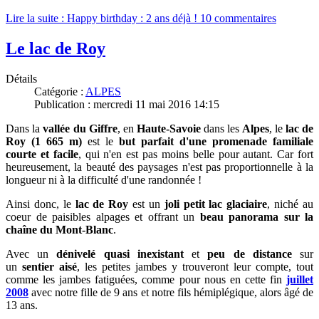
Lire la suite : Happy birthday : 2 ans déjà !
10 commentaires
Le lac de Roy
Détails
Catégorie :
ALPES
Publication : mercredi 11 mai 2016 14:15
Dans la
vallée du Giffre
, en
Haute-Savoie
dans les
Alpes
, le
lac de
Roy (1 665 m)
est le
but parfait d'une promenade familiale
courte et facile
, qui n'en est pas moins belle pour autant. Car f
ort
heureusement, la beauté des paysages n'est pas proportionnelle à la
longueur ni à la difficulté d'une randonnée !
Ainsi donc, le
lac de Roy
est un
joli petit lac glaciaire
, niché au
coeur de paisibles alpages et offrant un
beau panorama sur la
chaîne du Mont-Blanc
.
Avec un
dénivelé quasi inexistant
et
peu de distance
sur
un
sentier aisé
, les petites jambes y trouveront leur compte, tout
comme les jambes fatiguées, comme pour nous
en cette fin
juillet
2008
avec
notre fille de 9 ans et notre fils hémiplégique, alors âgé de
13 ans.