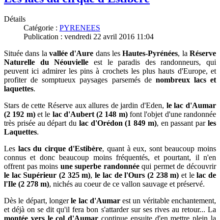
Détails
Catégorie :
PYRENEES
Publication : vendredi 22 avril 2016 11:04
Située dans la
vallée d'Aure
dans les
Hautes-Pyrénées
, la
Réserve
Naturelle du Néouvielle
est le paradis des randonneurs, qui
peuvent ici admirer les pins à crochets les plus hauts d'Europe, et
profiter de somptueux paysages parsemés de
nombreux lacs et
laquettes
.
Stars de cette Réserve aux allures de jardin d'Eden,
le lac d'Aumar
(2 192 m)
et le
lac d'Aubert (2 148 m)
font l'objet d'une randonnée
très prisée au départ du
lac d'Orédon (1 849 m)
, en passant par
les
Laquettes
.
Les
lacs du cirque d'Estibère
, quant à eux, sont beaucoup moins
connus et donc beaucoup moins fréquentés, et pourtant, il n'en
offrent pas moins
une superbe randonnée
qui permet de découvrir
le lac Supérieur (2 325 m)
,
le lac de l'Ours (2 238 m)
et le
lac de
l'Ile (2 278 m)
, nichés au coeur de ce vallon sauvage et préservé.
Dès le départ, longer
le lac d'Aumar
est un véritable enchantement,
et déjà on se dit qu'il fera bon s'attarder sur ses rives au retour... La
montée vers le col d'Aumar
continue ensuite d'en mettre plein la