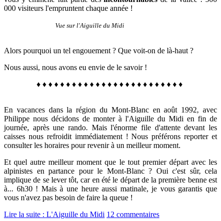
000 visiteurs l'empruntent chaque année !
Vue sur l'Aiguille du Midi
Alors pourquoi un tel engouement ? Que voit-on de là-haut ?
Nous aussi, nous avons eu envie de le savoir !
♦
♦
♦
♦
♦
♦
♦
♦
♦
♦
♦
♦
♦
♦
♦
♦
♦
♦
♦
♦
♦
♦
♦
♦
♦
En vacances dans la région du Mont-Blanc e
n août 1992, avec
Philippe
nous décidons de monter à l'Aiguille du Midi en fin de
journée, après une rando. Mais l'énorme file d'attente devant les
caisses nous refroidit immédiatement ! Nous préférons reporter et
consulter les horaires pour revenir à un meilleur moment.
Et quel autre meilleur moment que le tout premier départ avec les
alpinistes en partance pour le Mont-Blanc ? Oui c'est sûr, cela
implique de se lever tôt, car en été le départ de la première benne est
à... 6h30 ! Mais à une heure aussi matinale, je vous garantis que
vous n'avez pas besoin de faire la queue !
Lire la suite : L'Aiguille du Midi
12 commentaires