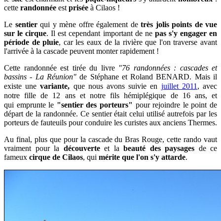
cette
randonnée
est
prisée
à Cilaos !
Le
sentier
qui y mène
offre également de
très jolis points de vue
sur le cirque
. Il est
cependant important de ne
pas s'y engager en
période de pluie
, car les eaux de la rivière que l'on traverse avant
l'arrivée à la cascade peuvent monter rapidement !
Cette randonnée est tirée du livre
"76 randonnées : cascades et
bassins - La Réunion"
de Stéphane et Roland BENARD. Mais il
existe une
variante,
que nous avons suivie en
juillet 2011
,
avec
notre fille de 12 ans et notre fils hémiplégique de 16 ans, et
qui
emprunte le
"sentier des porteurs"
pour rejoindre le point de
départ de la randonnée. Ce sentier était celui utilisé autrefois par les
porteurs de fauteuils pour conduire les curistes aux anciens Thermes.
Au final, plus que pour la cascade du Bras Rouge, cette rando vaut
vraiment pour la
découverte
et la
beauté des paysages
de ce
fameux
cirque de Cilaos
, qui
mérite que l'on s'y attarde
.