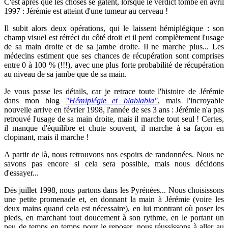
C'est après que les choses se gâtent, lorsque le verdict tombe en avril
1997 : Jérémie est atteint d'une tumeur au cerveau !
Il subit alors deux opérations, qui le laissent hémiplégique : son
champ visuel est rétréci du côté droit et il perd complètement l'usage
de sa main droite et de sa jambe droite. Il ne marche plus... Les
médecins estiment que ses chances de récupération sont comprises
entre 0 à 100 % (!!!), avec une plus forte probabilité de récupération
au niveau de sa jambe que de sa main.
Je vous passe les détails, car je retrace toute l'histoire de Jérémie
dans mon blog
"Hémiplégie et blablabla"
, mais l'incroyable
nouvelle arrive en février 1998, l'année de ses 3 ans : Jérémie n'a pas
retrouvé l'usage de sa main droite, mais il marche tout seul ! Certes,
il manque d'équilibre et chute souvent, il marche à sa façon en
clopinant, mais il marche !
A partir de là, nous retrouvons nos espoirs de randonnées. Nous ne
savons pas encore si cela sera possible, mais nous décidons
d'essayer...
Dès juillet 1998, nous partons dans les Pyrénées... Nous choisissons
une petite promenade et, en donnant la main à Jérémie (voire les
deux mains quand cela est nécessaire), en lui montrant où poser les
pieds, en marchant tout doucement à son rythme, en le portant un
peu de temps en temps pour le reposer, nous réussissons à aller au