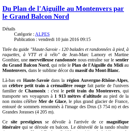
Du Plan de l'Aiguille au Montenvers par
le Grand Balcon Nord
Détails
Catégorie :
ALPES
Publication : vendredi 10 juin 2016 09:15
Tirée du guide
"Haute-Savoie - 120 balades et randonnées à pied, à
raquettes, à VTT et à vélo"
de Jean-Marc Lamory et Martine
Gonthier, une
merveilleuse randonnée
nous entraîne sur le
sentier
du Grand Balcon Nord
, qui relie le
Plan de l'Aiguille du Midi
au
Montenvers
, dans le sublime décor du
massif du Mont-Blanc
.
Là-bas
en
Haute-Savoie
dans la
région Auvergne-Rhône-Alpes
,
u
n
célèbre petit train à crémaillère rouge
fait partie de l'univers
familier de
Chamonix
: c'est le
petit train du Montenvers
, qui
transporte ses voyageurs à
1 913 mètres d'altitude
au pied de la
non moins célèbre
Mer de Glace
, le plus grand glacier de France,
entouré de
sommets renommés à l'image des Drus (3 754 m) et des
Grandes Jorasses (4 205 m).
Ce
site prestigieux
se dévoile à l'arrivée de ce
magnifique
itinéraire
qui se déroule en balcon. Le dénivelé de la rando résulte