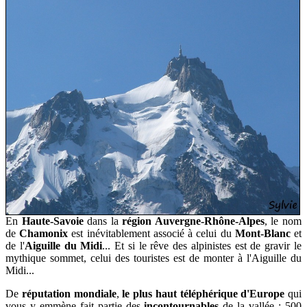
En
Haute-Savoie
dans la
région Auvergne-Rhône-Alpes
, l
e nom
de
Chamonix
est inévitablement associé à celui du
Mont-Blanc
et
de l'
Aiguille du Midi
... Et si le rêve des alpinistes est de gravir le
mythique sommet, celui des touristes
est de monter à l'Aiguille du
Midi...
De
réputation mondiale
,
le plus haut téléphérique d'Europe
qui
vous y emmène fait partie des
incontournables
de la vallée : 500