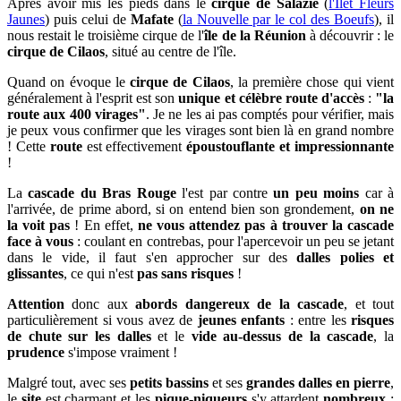
Après avoir mis les pieds dans le
cirque de Salazie
(
l'Ilet Fleurs
Jaunes
) puis celui de
Mafate
(
la Nouvelle par le col des Boeufs
), il
nous restait le troisième cirque de l'
île de la Réunion
à découvrir : le
cirque de Cilaos
, situé au centre de l'île.
Quand on évoque le
cirque de Cilaos
, la première chose qui vient
généralement à l'esprit est son
unique et célèbre route d'accès
:
"la
route aux 400 virages"
. Je ne les ai pas comptés pour vérifier, mais
je peux vous confirmer que les virages sont bien là en grand nombre
! Cette
route
est effectivement
époustouflante et impressionnante
!
La
cascade du Bras Rouge
l'est par contre
un peu moins
car à
l'arrivée, de prime abord, si on entend bien son grondement,
on ne
la voit pas
! En effet,
ne vous attendez pas à trouver la cascade
face à vous
: coulant en contrebas, pour l'apercevoir un peu se jetant
dans le vide, il faut s'en approcher sur des
dalles polies et
glissantes
, ce qui n'est
pas sans risques
!
Attention
donc aux
abords dangereux de la cascade
, et tout
particulièrement si vous avez de
jeunes enfants
: entre les
risques
de chute sur les dalles
et le
vide au-dessus de la cascade
, la
prudence
s'impose vraiment !
Malgré tout,
avec ses
petits bassins
et ses
grandes dalles en pierre
,
le
site
est charmant
et les
pique-niqueurs
s'y attardent
nombreux
: