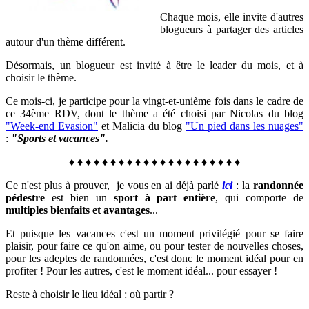
Chaque mois, elle invite d'autres
blogueurs à partager des articles
autour d'un thème différent.
Désormais, un blogueur est invité à être le leader du mois, et à
choisir le thème.
Ce mois-ci, je participe pour la vingt-et-unième fois dans le cadre de
ce 34ème RDV, dont le thème a été choisi par Nicolas du blog
"Week-end Evasion"
et Malicia du blog
"Un pied dans les nuages"
:
"Sports et vacances".
♦
♦
♦
♦
♦
♦
♦
♦
♦
♦
♦
♦
♦
♦
♦
♦
♦
♦
♦
♦
♦
Ce n'est plus à prouver, je vous
en ai déjà parlé
ici
:
la
randonnée
pédestre
est bien un
sport à part entière
, qui comporte de
multiples bienfaits et avantages
...
Et puisque les vacances c'est un moment privilégié pour se faire
plaisir, pour faire ce qu'on aime, ou pour tester de nouvelles choses,
p
our les adeptes de randonnées, c'est donc le moment idéal pour en
profiter ! Pour les autres, c'est le moment idéal... pour essayer !
Reste à choisir le lieu idéal : o
ù partir ?