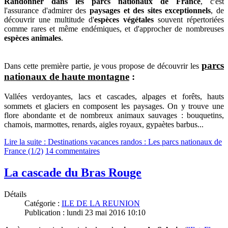
Randonner dans les parcs nationaux de France
, c'est
l'assurance
d'
admirer des
paysages et des sites exceptionnels
,
de
découvrir une multitude d'
espèces végétales
souvent répertoriées
comme rares et même endémiques, et
d'approcher de nombreuses
espèces animales
.
parcs
Dans cette première partie, je vous propose de découvrir les
nationaux de haute montagne
:
V
allées verdoyantes, lacs et cascades, alpages et forêts, hauts
sommets et glaciers en composent les paysages. On y trouve
une
flore abondante et d
e nombreux animaux sauvages : bouquetins,
chamois, marmottes, renards, aigles royaux, gypaètes barbus...
Lire la suite : Destinations vacances randos : Les parcs nationaux de
France (1/2)
14 commentaires
La cascade du Bras Rouge
Détails
Catégorie :
ILE DE LA REUNION
Publication : lundi 23 mai 2016 10:10