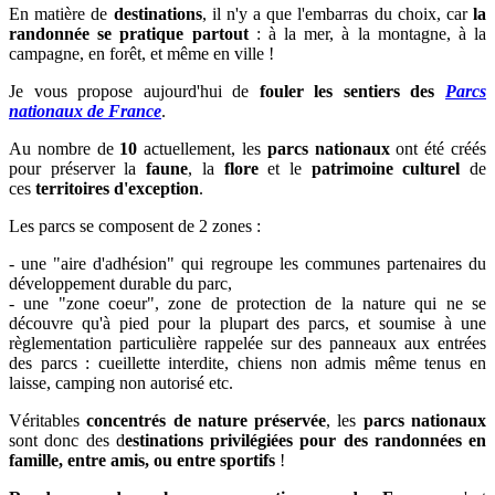
En matière de
destinations
, il n'y a que l'embarras du choix, car
la
randonnée se pratique partout
: à la mer, à la montagne, à la
campagne, en forêt, et même en ville !
Je vous propose aujourd'hui de
fouler les sentiers des
Parcs
nationaux de France
.
Au nombre de
10
actuellement, les
parcs nationaux
ont été créés
pour préserver la
faune
, la
flore
et le
patrimoine culturel
de
ces
territoires d'exception
.
Les parcs se composent de 2 zones :
-
une "aire d'adhésion" qui regroupe les communes partenaires du
développement durable du parc,
- une
"zone coeur", zone de protection de la nature qui ne se
découvre qu'à pied pour la plupart des parcs, et soumise à une
règlementation particulière rappelée sur des panneaux aux entrées
des parcs : cueillette interdite, chiens non admis même tenus en
laisse, camping non autorisé etc.
Véritables
concentrés de nature préservée
, les
parcs nationaux
sont donc des d
estinations privilégiées pour des randonnées en
famille, entre amis, ou entre sportifs
!