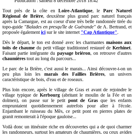
Publication : samedi 8 décembre 2018 18:42
Tout près de la côte en
Loire-Atlantique
, le
Parc Naturel
Régional de Brière
, deuxième plus grand parc naturel français
après la Camargue, est au coeur d'une très belle randonnée tirée du
topo-guide
"Balades en presqu'île de Guérande"
de A. Bertrand, et
proposée également
ici
sur le site internet
"Cap Atlantique"
.
Dès le départ, le ton est donné avec les charmantes
maisons aux
toits de chaume
du petit
village traditionnel restauré de
Kerhinet
.
Faisant partie intégrante du
paysage briéron
, on retrouve d'autres
chaumières
tout au long du parcours...
Le parc de la Brière, c'est aussi le marais... Ainsi découvre-t-on un
peu plus loin les
marais des Faillies Brières
, un univers
caractéristique de bois, d'eau et de roseaux.
Plus loin encore, après le village de Gras et avant de rejoindre le
village typique de
Kerbourg
(abritant le moulin de la Fée et un
dolmen), on passe sur le petit
pont de Gras
que les enfants
empruntaient quotidiennement autrefois pour aller à l'école.
Enjambant le ruisseau du Mès, ce petit pont en pierres plates de
granit remonterait à l'époque gauloise...
Voilà donc un itinéraire riche en découvertes qui a de quoi charmer
les randonneurs, surtout les amateurs de chaumières, ou ceux avides