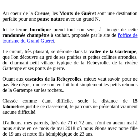
Au coeur de la
Creuse
, les
Monts de Guéret
sont une destination
parfaite pour une
pause nature
avec un grand N.
Ici le terme
bucolique
prend tout son sens, à l'image de cette
randonnée champêtre
à souhait,
proposée par le site de
l'office de
tourisme du Grand Guéret
.
Le circuit, très plaisant, se déroule dans la
vallée de la Gartempe
,
que l'on découvre au gré de ses prairies et petites collines arrondies,
du charmant petit village typique de la Rebeyrolle, de la rivière
Gartempe et ses ponts de pierre.
Quant aux
cascades
de la Rebeyrolles
, mieux vaut savoir, pour ne
pas être déçus, que ce sont en fait tout simplement les petits rebonds
de la Gartempe sur les rochers...
Classée comme étant difficile, seule la distance de
15
kilomètres
justifie ce classement, le parcours ne présentant vraiment
aucune difficulté.
D'ailleurs, mes parents, âgés de 71 et 72 ans, n'ont eu aucun mal à
nous suivre en ce
mois de mai 2018 où nous étions avec notre fille
de 19 ans et notre fils hémiplégique de 23 ans.