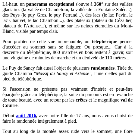
Là-haut, un
panorama exceptionnel
s'ouvre à
360°
sur des vallées
glaciaires (la vallée de Chaudefour, la vallée de la Fontaine Salée...),
des Puys (le puy Gros, le puy Ferrand...), des lacs (le lac Pavin, le
lac Chauvet, le lac Chambon...), des plateaux (plateau du Cézallier,
plateau de l'Artense...), et même sur les neiges éternelles du Mont-
Blanc, visible par temps clair.
Pour profiter de cette vue imprenanble, un
téléphérique
permet
d'accéder au sommet sans se fatiguer. Ou presque... Car à la
descente du téléphérique, 860 marches en bois restent à gravir, soit
une vingtaine de minutes de marche et un dénivelé de 110 mètres...
Le Puy de Sancy fait aussi l'objet de plusieurs
randonnées
. Tirée du
guide Chamina
"Massif du Sancy et Artense"
, l'une d'elles part du
pied du téléphérique.
Si l'ascension ne présente pas vraiment d'intérêt et peut-être
épargnée grâce au téléphérique, la suite du parcours est en revanche
de toute beauté, avec un retour par les
crêtes
et le magnifique
val de
Courre
.
Début
août
2016
,
avec notre fille de 17 ans, nous avons choisi de
faire la randonnée intégralement à pied.
Tout au long de la montée assez rude vers le sommet, une flore