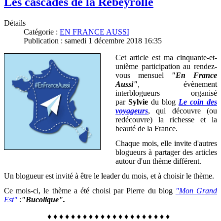
Les cascades de la Rebeyrolle
Détails
Catégorie :
EN FRANCE AUSSI
Publication : samedi 1 décembre 2018 16:35
Cet article est ma cinquante-et-
unième participation au rendez-
vous mensuel
"En France
Aussi"
,
évènement
interblogueurs organisé
par
Sylvie
du blog
Le coin des
voyageurs
, qui découvre (ou
redécouvre) la richesse et la
beauté de la France
.
Chaque mois, elle invite d'autres
blogueurs à partager des articles
autour d'un thème différent.
Un blogueur est invité à être le leader du mois, et à choisir le thème.
Ce mois-ci, le thème a été choisi par Pierre du blog
"Mon Grand
Est"
:
"Bucolique".
♦
♦
♦
♦
♦
♦
♦
♦
♦
♦
♦
♦
♦
♦
♦
♦
♦
♦
♦
♦
♦