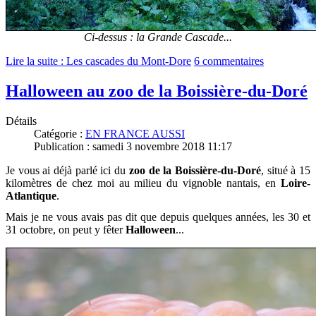
Ci-dessus : la Grande Cascade...
Lire la suite : Les cascades du Mont-Dore
6 commentaires
Halloween au zoo de la Boissière-du-Doré
Détails
Catégorie :
EN FRANCE AUSSI
Publication : samedi 3 novembre 2018 11:17
Je vous ai déjà parlé ici du
zoo de la Boissière-du-Doré
, sit
ué à 15
kilomètres de chez moi au milieu du vignoble nantais, en
Loire-
Atlantique
.
Mais je ne vous avais pas dit que depuis quelques années, les 30 et
31 octobre, on peut y fêter
Halloween
...