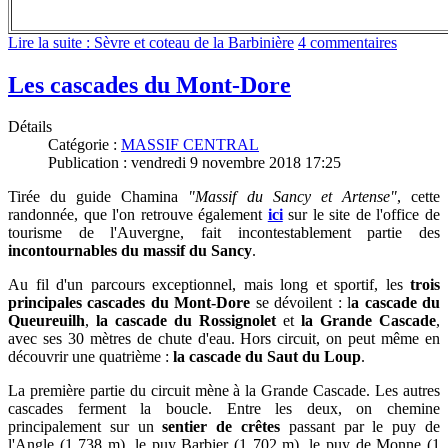
Lire la suite : Sèvre et coteau de la Barbinière
4 commentaires
Les cascades du Mont-Dore
Détails
Catégorie :
MASSIF CENTRAL
Publication : vendredi 9 novembre 2018 17:25
Tirée du guide Chamina
"Massif du Sancy et Artense"
, cette
randonnée, que l'on retrouve également
ici
sur le site de l'office de
tourisme de l'Auvergne,
fait incontestablement partie des
incontournables du massif du Sancy
.
Au fil d'un parcours exceptionnel, mais long et sportif,
les
trois
principales cascades du Mont-Dore
se dévoilent : l
a cascade du
Queureuilh
,
la cascade du Rossignolet
et
la Grande Cascade
,
avec ses 30 mètres de chute d'eau. Hors circuit, on peut même en
découvrir une quatrième :
la cascade du Saut du Loup
.
La première partie du circuit mène à la Grande Cascade. Les autres
cascades ferment la boucle.
Entre les deux,
on chemine
principalement sur un
sentier de
crêtes
passant par le puy de
l'Angle (1 738 m), le puy Barbier (1 702 m), le puy de Monne (1