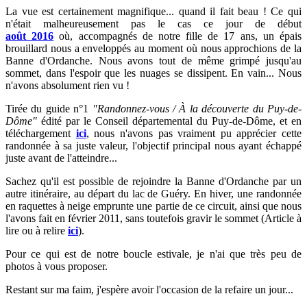
La vue est certainement magnifique... quand il fait beau ! Ce qui
n'était malheureusement pas le cas ce jour
de début
août
2016
où, accompagnés de notre fille de 17 ans, un épais
brouillard nous a enveloppés au moment où nous approchions de la
Banne d'Ordanche. Nous avons tout de même grimpé jusqu'au
sommet, dans l'espoir que les nuages se dissipent. En vain... Nous
n'avons absolument rien vu !
Tirée du guide n°1
"
Randonnez-vous / À la découverte du Puy-de-
Dôme"
édité par le Conseil départemental du Puy-de-Dôme, et en
téléchargement
ici
, nous n'avons pas vraiment pu apprécier cette
randonnée à sa juste valeur, l'objectif principal nous ayant échappé
juste avant de l'atteindre...
Sachez qu'il est possible de rejoindre la Banne d'Ordanche par un
autre itinéraire, au départ du lac de Guéry. En hiver, une randonnée
en raquettes à neige emprunte une partie de ce circuit
, ainsi que nous
l'avons fait en février 2011, sans toutefois gravir le sommet (Article à
lire ou à relire
ici
).
Pour ce qui est de notre boucle estivale, je n'ai que très peu de
photos à vous proposer.
Restant sur ma faim, j'espère avoir l'occasion de la refaire un jour...