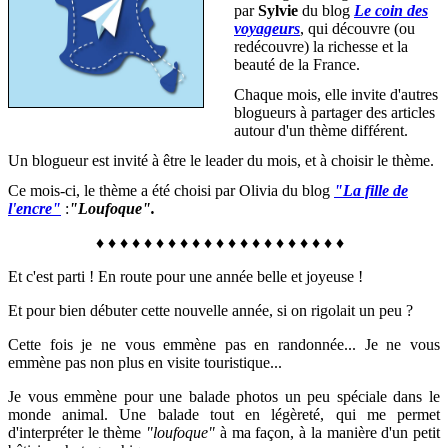
par
Sylvie
du blog
Le coin des
voyageurs
, qui découvre (ou
redécouvre) la richesse et la
beauté de la France
.
Chaque mois, elle invite d'autres
blogueurs à partager des articles
autour d'un thème différent.
Un blogueur est invité à être le leader du mois, et à choisir le thème.
Ce mois-ci, le thème a été choisi par Olivia du blog
"La fille de
l'encre"
:
"Loufoque".
♦
♦
♦
♦
♦
♦
♦
♦
♦
♦
♦
♦
♦
♦
♦
♦
♦
♦
♦
♦
♦
Et c'est parti ! En route pour une année belle et joyeuse !
Et p
our bien débuter cette nouvelle année, si on rigolait un peu ?
Cette fois je ne vous emmène pas en randonnée... Je ne vous
emmène pas non plus en visite touristique...
Je vous emmène pour une balade photos un peu spéciale dans le
monde animal. Une balade tout en légèreté, qui me permet
d'interpréter le thème
"loufoque"
à ma façon, à la manière d'un petit