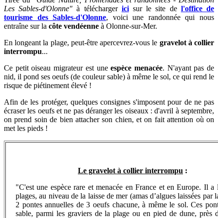
Les Sables-d'Olonne"
à télécharger
ici
sur le site de
l'office de
tourisme des Sables-d'Olonne
, voici une randonnée qui nous
entraîne sur la
côte vendéenne
à Olonne-sur-Mer.
En longeant la plage, peut-être apercevrez-vous le
gravelot à collier
interrompu
...
Ce petit oiseau migrateur est une
espèce menacée
. N'ayant pas de
nid, il pond ses oeufs (de couleur sable) à même le sol, ce qui rend le
risque de piétinement élevé !
Afin de les protéger, quelques consignes s'imposent pour de ne pas
écraser les oeufs et ne pas déranger les oiseaux : d'avril à septembre,
on prend soin de bien attacher son chien, et on fait attention où on
met les pieds !
Le gravelot à collier interrompu
:
"C'est une espèce rare et menacée en France et en Europe. Il a l
plages, au niveau de la laisse de mer (amas d’algues laissées par 
2 pontes annuelles de 3 oeufs chacune, à même le sol. Ces pont
sable, parmi les graviers de la plage ou en pied de dune, près 