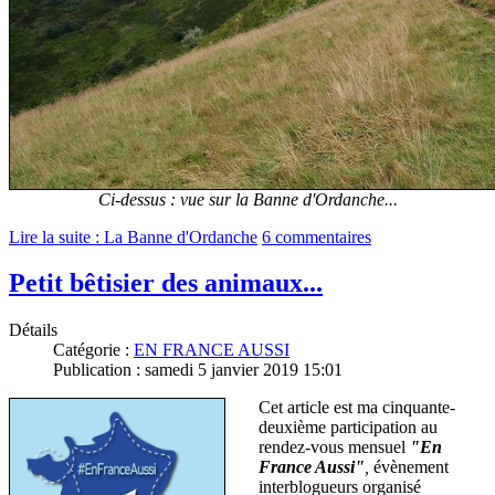
Ci-dessus : vue sur la Banne d'Ordanche...
Lire la suite : La Banne d'Ordanche
6 commentaires
Petit bêtisier des animaux...
Détails
Catégorie :
EN FRANCE AUSSI
Publication : samedi 5 janvier 2019 15:01
Cet article est ma cinquante-
deuxième participation au
rendez-vous mensuel
"En
France Aussi"
,
évènement
interblogueurs organisé