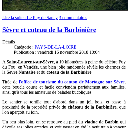
Lire la suite : Le Puy de Sancy
3 commentaires
Sèvre et coteau de la Barbinière
Détails
Catégorie :
PAYS-DE-LA-LOIRE
Publication : vendredi 16 novembre 2018 10:04
A
Saint-Laurent-sur-Sèvre
, à 10 kilomètres à peine du célèbre Puy
du Fou, en
Vendée
, une bien jolie randonnée révèle les charmes de
la
Sèvre Nantaise
et du
coteau de la Barbinière
.
Tirée de
l'office de tourisme du canton de Mortagne sur Sèvre
,
cette boucle courte et facile conviendra parfaitement aux familles,
ainsi qu'à tous les amateurs de balades bucoliques.
Le sentier se tortille tout d'abord dans un joli bois, et passe à
proximité de la propriété privée du
château de la Barbinière
, que
l'on aperçoit au loin.
Un peu plus loin, on se retrouve au pied du
viaduc de Barbin
qui
dévoile ses jolies arcades, et voit passer en été le petit train à vapeur