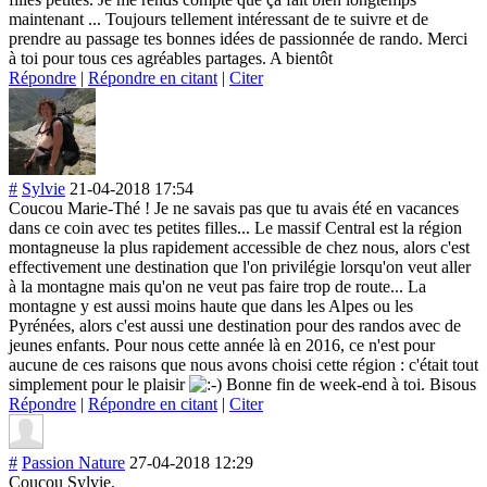
maintenant ... Toujours tellement intéressant de te suivre et de
prendre au passage tes bonnes idées de passionnée de rando. Merci
à toi pour tous ces agréables partages. A bientôt
Répondre
|
Répondre en citant
|
Citer
#
Sylvie
21-04-2018 17:54
Coucou Marie-Thé ! Je ne savais pas que tu avais été en vacances
dans ce coin avec tes petites filles... Le massif Central est la région
montagneuse la plus rapidement accessible de chez nous, alors c'est
effectivement une destination que l'on privilégie lorsqu'on veut aller
à la montagne mais qu'on ne veut pas faire trop de route... La
montagne y est aussi moins haute que dans les Alpes ou les
Pyrénées, alors c'est aussi une destination pour des randos avec de
jeunes enfants. Pour nous cette année là en 2016, ce n'est pour
aucune de ces raisons que nous avons choisi cette région : c'était tout
simplement pour le plaisir
Bonne fin de week-end à toi. Bisous
Répondre
|
Répondre en citant
|
Citer
#
Passion Nature
27-04-2018 12:29
Coucou Sylvie,