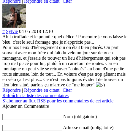
Répondre
|
Répondre en citant
|
Citer
#
Sylvie
04-05-2018 12:10
Ah la truffade et le pounti : quel délice ! Par contre je vous laisse le
bleu, c'est le seul fromage que je n'apprécie pas...
Pour nos lieux d'hébergement oui on était bien placés. On part
souvent avec mon frère qui fait du vélo un jour sur deux en
montagne, et j'essaie de trouver un lieu d'hébergement qui soit pas
trop mal placé pour lui, plutôt à un carrefour de routes. Car en
montagne on peut vite se retrouver "coincés" au bout d'une petite
route sinueuse, loin de tout... En voiture c'est pas trop gênant mais
en vélo ça l'est plus... Ce n'est pas toujours évident de trouver un
lieu bien situé, parfois ça m'arrive de "me louper"
Répondre
|
Répondre en citant
|
Citer
Rafraîchir la liste des commentaires
S’abonner au flux RSS pour les commentaires de cet article.
Ajouter un Commentaire
Nom (obligatoire)
Adresse email (obligatoire)