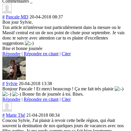
Commentaires
#
Pascale MD
20-04-2018 08:37
Bon jour Sylvie,
Ton article m'intéresse tout particulièremen
t dans la mesure ou le
Massif central est un de nos point de chute pour septembre. Je vais
donc te suivre avec attention car tu es plaine d'excellentes
suggestions
Bise et bonne journée
Répondre
|
Répondre en citant
|
Citer
#
Sylvie
20-04-2018 13:38
Bonjour Pascale ! Et merci beaucoup ! Ça me fait très plaisir
Bonne fin de journée à toi. Bises.
Répondre
|
Répondre en citant
|
Citer
#
Marie Thé
21-04-2018 08:34
Coucou Sylvie, J'ai plaisir à revoir cette belle région, qui était
souvent la destination de nos quelques jours de vacances avec nos
filles petites. Je me rends compte que ça fait bien longtemps