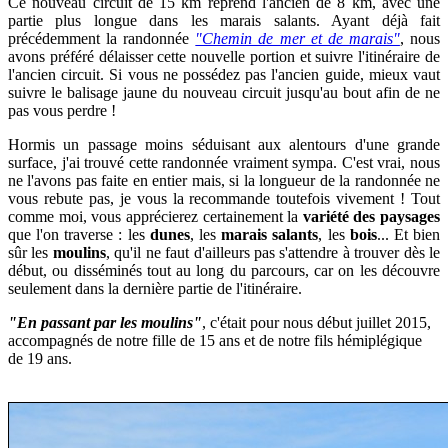
Ce nouveau circuit de 15 km reprend l'ancien de 8 km, avec une
partie plus longue dans les marais salants. Ayant déjà fait
précédemment la randonnée
"Chemin de mer et de marais"
, nous
avons préféré délaisser cette nouvelle portion et suivre l'itinéraire de
l'ancien circuit. Si vous ne possédez pas l'ancien guide,
mieux vaut
suivre le balisage jaune du nouveau circuit jusqu'au bout
afin de ne
pas vous perdre !
Hormis un passage moins séduisant aux alentours d'une grande
surface, j'ai trouvé cette randonnée vraiment sympa.
C'est vrai, nous
ne l'avons pas faite en entier mai
s, si la longueur de la randonnée ne
vous rebute pas, je vous la recommande toutefois vivement ! Tout
comme moi, vous apprécierez certainement
la
variété des paysages
que l'on traverse : les
dunes
, les
marais salants
, les
bois
... Et bien
sûr les
moulins
, qu'il ne faut d'ailleurs pas s'attendre à trouver dès le
début, ou disséminés tout au long du parcours, car on les découvre
seulement dans la dernière partie de l'itinéraire.
"En passant par les moulins"
, c'était pour nous début juillet 2015,
accompagnés de notre fille de 15 ans et de notre fils hémiplégique
de 19 ans
.