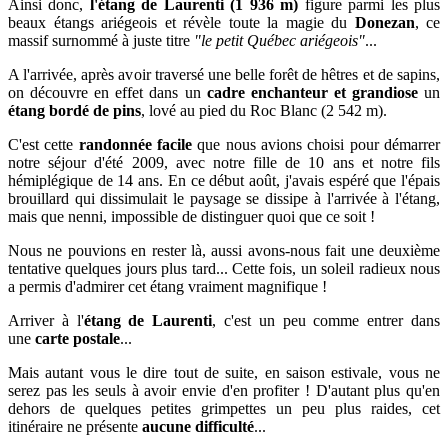
Ainsi donc,
l'étang de Laurenti (1 936 m)
figure parmi les plus
beaux étangs ariégeois et révèle toute la magie du
Donezan
, ce
massif surnommé à juste titre
"le petit Québec ariégeois"
...
A l'arrivée, après avoir traversé une belle forêt de hêtres et de sapins,
on découvre en effet dans
un
cadre enchanteur et grandiose
un
étang bordé de pins
, lové
au pied du Roc Blanc (2 542 m).
C'est cette
randonnée facile
que nous avions choisi pour
démarrer
notre séjour
d'été 2009,
a
vec notre fille de 10 ans et notre fils
hémiplégique de 14 ans. En ce début août, j'avais espéré que l'épais
brouillard qui dissimulait le paysage se dissipe à l'arrivée à l'étang,
mais que nenni, impossible de distinguer quoi que ce soit !
Nous ne pouvions en rester là, aussi avons-nous fait une deuxième
tentative quelques jours plus tard... Cette fois, un soleil radieux nous
a permis d'admirer cet étang vraiment magnifique !
Arriver à l'
étang de Laurenti
, c'est un peu comme entrer
dans
une
carte postale
...
Mais
autant vous le dire tout de suite, e
n saison estivale, vous ne
serez pas les seuls à avoir envie d'en profiter ! D'autant plus qu'en
dehors de
quelques petites grimpettes un peu plus raides, c
et
itinéraire ne présente
aucune difficulté
...