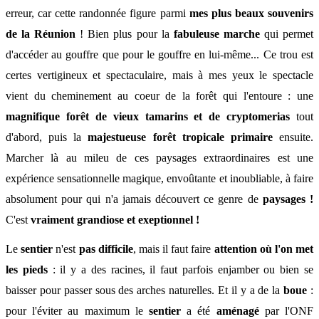
erreur, car cette randonnée figure parmi
mes plus beaux souvenirs
de la Réunion
! Bien plus pour
la
fabuleuse marche
qui permet
d'accéder au
gouffre que pour le gouffre en lui-même... Ce trou est
certes vertigineux et spectaculaire, mais à mes yeux le spectacle
vient du
cheminement
au coeur de la forêt qui l'entoure : une
magnifique forêt de vieux tamarins et de cryptomerias
tout
d'abord, puis la
majestueuse forêt tropicale primaire
ensuite.
Marcher là au mileu de ces paysages extraordinaires est une
expérience sensationnelle magique, envoûtante et inoubliable, à faire
absolument pour qui n'a jamais découvert ce genre de
paysages !
C'est
vraiment grandiose et exeptionnel !
Le
sentier
n'est
pas difficile
, mais il faut faire
attention où l'on met
les pieds
: il y a des racines, il faut parfois enjamber ou bien se
baisser pour passer sous des arches naturelles. Et il y a de la
boue
:
pour l'éviter au maximum l
e
sentier
a été
aménagé
par l'ONF