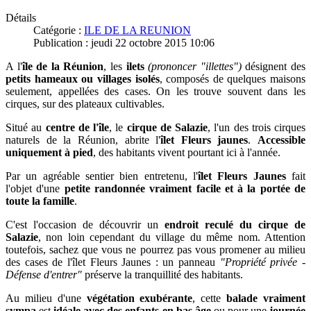
Détails
Catégorie :
ILE DE LA REUNION
Publication : jeudi 22 octobre 2015 10:06
A l'
île de la Réunion
, les
ilets
(prononcer "illettes")
désignent des
petits hameaux ou villages isolés
, composés de quelques maisons
seulement, appellées des cases. On les trouve souvent dans les
cirques, sur des plateaux cultivables.
Situé au
centre de l'île
, le
cirque de Salazie
, l'un des trois cirques
naturels de la Réunion, abrite l'
îlet Fleurs jaunes
.
Accessible
uniquement à pied
, des habitants vivent pourtant ici à l'année.
Par un agréable sentier bien entretenu, l'
îlet Fleurs Jaunes
fait
l'objet d'une
petite randonnée
vraiment facile et à la portée de
toute la famille
.
C'est l'occasion de découvrir un
endroit reculé du cirque de
Salazie
, non loin cependant du village du même nom. Attention
toutefois, sachez que vous ne pourrez pas vous promener au milieu
des cases de l'îlet Fleurs Jaunes : un panneau
"Propriété privée -
Défense d'entrer"
préserve la tranquillité des habitants.
Au milieu d'une
végétation exubérante
, cette
balade vraiment
sympa
est
idéale avec des enfants en bas âge
ou pour une
journée