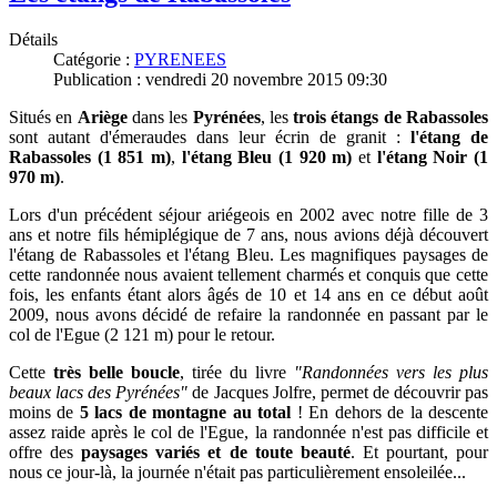
Détails
Catégorie :
PYRENEES
Publication : vendredi 20 novembre 2015 09:30
Situés en
Ariège
dans les
Pyrénées
, les
trois étangs de Rabassoles
sont autant d'émeraudes dans leur écrin de granit :
l'étang de
Rabassoles (1 851 m)
,
l'étang Bleu (1 920 m)
et
l'étang Noir (1
970 m)
.
Lors d'un précédent séjour ariégeois en 2002 avec notre fille de 3
ans et notre fils hémiplégique de 7 ans, nous avions déjà découvert
l'étang de Rabassoles et l'étang Bleu. Les magnifiques paysages de
cette randonnée nous avaient tellement charmés et conquis que cette
fois, les enfants étant alors âgés de 10 et 14 ans
en ce début août
2009,
nous avons décidé de refaire la randonnée en passant par le
col de l'Egue (2 121 m) pour le retour.
Cette
très belle boucle
, tirée du livre
"Randonnées vers les plus
beaux lacs des Pyrénées"
de Jacques Jolfre, permet de découvrir pas
moins de
5 lacs de montagne au total
!
En dehors de la descente
assez raide après le col de l'Egue, la randonnée n'est pas difficile et
offre des
paysages variés et de toute beauté
. Et pourtant, pour
nous ce jour-là, la journée n'était pas particulièrement ensoleilée...