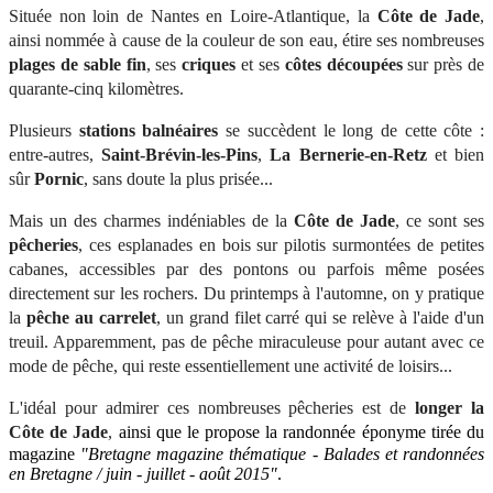
Située non loin de Nantes en Loire-Atlantique, la
Côte de Jade
,
ainsi nommée à cause de la couleur de son eau, étire ses nombreuses
plages de sable fin
, ses
criques
et ses
côtes découpées
sur près de
quarante-cinq kilomètres.
Plusieurs
stations balnéaires
se succèdent le long de cette côte :
entre-autres,
Saint-Brévin-les-Pins
,
La
Bernerie-en-Retz
et bien
sûr
Pornic
, sans doute la plus prisée...
Mais un des charmes indéniables de la
Côte de Jade
, ce sont ses
pêcheries
, ces esplanades en bois sur pilotis
surmontées de petites
cabanes, a
ccessibles par des pontons ou parfois même posées
directement sur les rochers. Du printemps à l'automne, on y pratique
la
pêche au carrelet
, un grand filet carré qui se relève à l'aide d'un
treuil. Apparemment, pas de pêche miraculeuse pour autant
avec ce
mode de pêche
, qui reste essentiellement une activité de loisirs...
L'idéal pour admirer ces nombreuses pêcheries est de
longer la
Côte de Jade
,
ainsi que le propose la randonnée éponyme tirée du
magazine
"Bretagne magazine thématique - Balades et randonnées
en Bretagne / juin - juillet - août 2015"
.