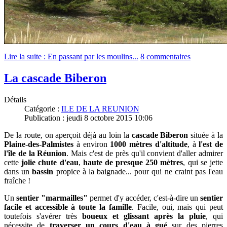
Lire la suite : En passant par les moulins...
8 commentaires
La cascade Biberon
Détails
Catégorie :
ILE DE LA REUNION
Publication : jeudi 8 octobre 2015 10:06
De la route, on aperçoit déjà au loin la
cascade Biberon
située à la
Plaine-des-Palmistes
à environ
1000 mètres d'altitude
, à
l'est de
l'île de la Réunion
.
Mais c'est de près qu'il convient d'aller admirer
cette
jolie chute d'eau
,
haute de presque 250 mètres
, qui se jette
dans un
bassin
propice à la baignade... pour qui ne craint pas l'eau
fraîche !
Un
sentier "marmailles"
permet d'y accéder, c'est-à-dire un
sentier
facile et accessible à toute la famille
. Facile, oui, mais qui peut
toutefois s'avérer très
boueux et glissant après la pluie
, qui
nécessite de
traverser un cours d'eau à gué
sur des pierres