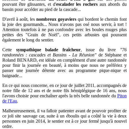
pouvant être glissantes, et d'
escalader les rochers
aux abords du
bassin pour accéder au pied de la cascade...
D'avril à août, les
nombreux goyaviers
qui bordent le chemin
font
la joie des gourmands... Nous n'avons pas osé nous servir, à tort !
Attention toutefois à ne pas confondre avec les boules rouges plus
petites des "Grain de Noël", ces petits arbustes qui poussent
également le long du sentier.
Cette
sympathique balade fraîcheur
, issue du livre
"76
randonnées : cascades et Bassins - La Réunion"
de Stéphane et
Roland BENARD, est idéale en complément d'une autre randonnée
pour finir la journée en beauté, à moins que nous ne préfériez y
passer une journée détente avec au programme pique-nique et
baignade...
E
n ce qui nous concerne, en ce jour de juillet 2011, accompagnés de
notre fille de 12 ans et de notre fils hémiplégique de 16 ans, nous
l'avons choisie pour enchaîner après la très belle randonnée du
Piton
de l'Eau
.
Malheureusement, il va falloir patienter avant de pouvoir profiter de
ce joli site sauvage car, suite à un éboulis qui a coûté la vie à deux
personnes en juin 2014, le sentier est à ce jour fermé jusqu'à nouvel
ordre.