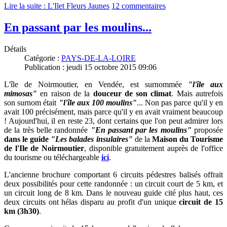
Lire la suite : L'Ilet Fleurs Jaunes
12 commentaires
En passant par les moulins...
Détails
Catégorie :
PAYS-DE-LA-LOIRE
Publication : jeudi 15 octobre 2015 09:06
L'île de Noirmoutier, en Vendée, est surnommée
"l'
île aux
mimosas"
en raison de la
douceur de son climat
. Mais autrefois
son surnom était
"l'île aux 100 moulins"
... Non pas parce qu'il y en
avait 100 précisément, mais parce qu'il y en avait vraiment beaucoup
! Aujourd'hui, il en reste 23, dont certains que l'on peut admirer lors
de la très belle randonnée
"En passant par les moulins"
proposée
dans le
guide
"Les balades insulaires"
de la
Maison du Tourisme
de l'Ile de Noirmoutier
, disponible gratuitement auprès de l'office
du tourisme ou
téléchargeable
ici
.
L'ancienne brochure comportant 6 circuits pédestres balisés offrait
deux possibilités pour cette randonnée : un circuit court de 5 km, et
un circuit long de 8 km. Dans le nouveau guide cité plus haut, ces
deux circuits ont hélas disparu au profit d'un unique
circuit de 15
km (3h30)
.